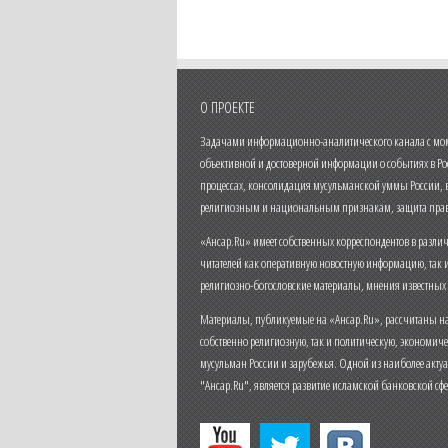
О ПРОЕКТЕ
Задачами информационно-аналитического канала с моме
объективной и достоверной информации о событиях в Ро
процессах, консолидация мусульманской уммы России,
религиозным и национальным признакам, защита прав
«Ансар.Ru» имеет собственных корреспондентов в разли
читателей как оперативную новостную информацию, так 
религиозно-богословские материалы, мнения известных
Материалы, публикуемые на «Ансар.Ru», рассчитаны на
собственно религиозную, так и политическую, экономич
мусульман России и зарубежья. Одной из наиболее актуа
"Ансар.Ru", является развитие исламской банковской сф