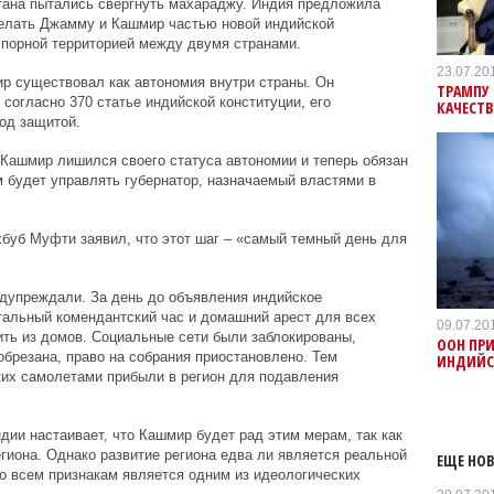
тана пытались свергнуть махараджу. Индия предложила
делать Джамму и Кашмир частью новой индийской
 спорной территорией между двумя странами.
23.07.20
р существовал как автономия внутри страны. Он
ТРАМПУ
согласно 370 статье индийской конституции, его
КАЧЕСТ
од защитой.
, Кашмир лишился своего статуса автономии и теперь обязан
 будет управлять губернатор, назначаемый властями в
уб Муфти заявил, что этот шаг – «самый темный день для
едупреждали. За день до объявления индийское
тальный комендантский час и домашний арест для всех
09.07.20
ить из домов. Социальные сети были заблокированы,
ООН ПР
обрезана, право на собрания приостановлено. Тем
ИНДИЙС
ких самолетами прибыли в регион для подавления
дии настаивает, что Кашмир будет рад этим мерам, так как
гиона. Однако развитие региона едва ли является реальной
ЕЩЕ НОВ
по всем признакам является одним из идеологических