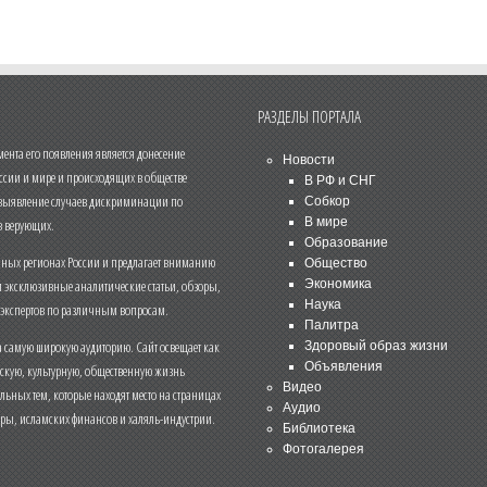
РАЗДЕЛЫ ПОРТАЛА
нта его появления является донесение
Новости
ссии и мире и происходящих в обществе
В РФ и СНГ
 выявление случаев дискриминации по
Собкор
В мире
 верующих.
Образование
чных регионах России и предлагает вниманию
Общество
и эксклюзивные аналитические статьи, обзоры,
Экономика
Наука
 экспертов по различным вопросам.
Палитра
 самую широкую аудиторию. Сайт освещает как
Здоровый образ жизни
Объявления
ескую, культурную, общественную жизнь
Видео
льных тем, которые находят место на страницах
Аудио
еры, исламских финансов и халяль-индустрии.
Библиотека
Фотогалерея