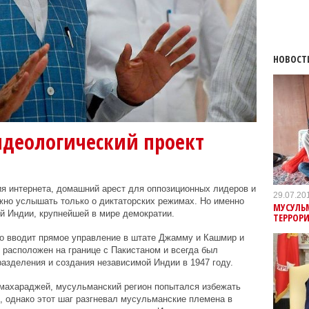
НОВОСТ
деологический проект
я интернета, домашний арест для оппозиционных лидеров и
29.07.20
жно услышать только о диктаторских режимах. Но именно
МУСУЛЬ
ей Индии, крупнейшей в мире демократии.
ТЕРРОРИ
то вводит прямое управление в штате Джамму и Кашмир и
т расположен на границе с Пакистаном и всегда был
азделения и создания независимой Индии в 1947 году.
махараджей, мусульманский регион попытался избежать
, однако этот шаг разгневал мусульманские племена в