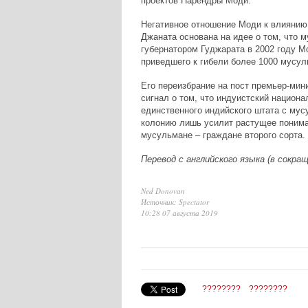
проектов Нарендры Моди.
Негативное отношение Моди к влиянию
Джаната основана на идее о том, что 
губернатором Гуджарата в 2002 году М
приведшего к гибели более 1000 мусул
Его переизбрание на пост премьер-мин
сигнал о том, что индуистский национ
единственного индийского штата с му
колонию лишь усилит растущее понима
мусульмане – граждане второго сорта.
Перевод с английского языка (в сокра
Ned Donovan
Источник: Spectator
10:28 07 августа 2019
????????
????????