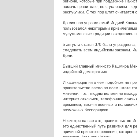
регионе, которые при поддержке Пакис
помочь правителю, но с условием – с
республики. С тех пор штат считается
До сих пор управляемый Индией Кашми
пользовался некоторыми привилегиями 
мусульманские традиции находились п
5 августа статья 370 была упразднена
следовать всем индийским законам. Им
Дели.
Бывший главный министр Кашмира Мехб
индийской демократии».
И кашмирцев ни о чем подобном не пр
правительство ввело во всем штате то
жителей. Т.е., людям велели не выход
интернет отключен, телефонная связь 
временем, тысячи военных и полицейс
возможных беспорядков.
Несмотря на все это, правительство Ин
это единственный путь развития для ре
причиной принятого решения, которое 