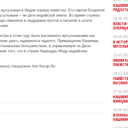
30.07.20
КАШМИР
РАДОСТ
 мусульман в Индии хорошо известно. Его партия Бхаратия
мусульмане – не дети индийской земли. Во время службы
18.06.20
оди обвиняли в поддержке бунтов и насилия в штате,
ВЛАСТИ
ьман.
ОПЕРАЦ
истра в этом году было воспринято мусульманами как
28.05.20
ализм здесь задержится надолго. Превращение Кашмира,
В ИСТО
МУСУЛЬ
сульманским большинством, в управляемую из Дели
ние того, что в стране Нарендры Моди индийские
13.03.20
ИМАМ К
ПАКИСТ
щении) специально для Ансар.Ru
18.12.20
УБИЙСТ
ВЫЗВАЛ
27.10.20
КАШМИР
ИНИЦИА
25.08.20
ВОЕННЫЕ
КАШМИР