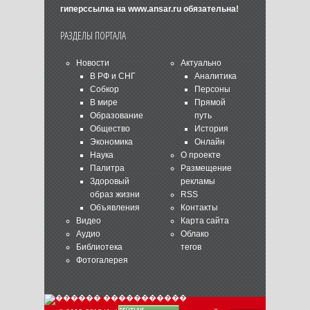
гиперссылка на
www.ansar.ru
обязательна!
РАЗДЕЛЫ ПОРТАЛА
Новости
Актуально
В РФ и СНГ
Аналитика
Собкор
Персоны
В мире
Прямой
Образование
путь
Общество
История
Экономика
Онлайн
Наука
О проекте
Палитра
Размещение
Здоровый
рекламы
образ жизни
RSS
Объявления
Контакты
Видео
Карта сайта
Аудио
Облако
Библиотека
тегов
Фотогалерея