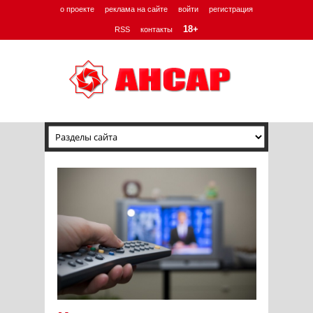
о проекте
реклама на сайте
войти
регистрация
18+
RSS
контакты