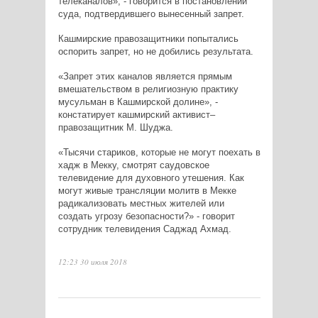
телеканалов», - говорится в постановлении
суда, подтвердившего вынесенный запрет.
Кашмирские правозащитники попытались
оспорить запрет, но не добились результата.
«Запрет этих каналов является прямым
вмешательством в религиозную практику
мусульман в Кашмирской долине», -
констатирует кашмирский активист–
правозащитник М. Шуджа.
«Тысячи стариков, которые не могут поехать в
хадж в Мекку, смотрят саудовское
телевидение для духовного утешения. Как
могут живые трансляции молитв в Мекке
радикализовать местных жителей или
создать угрозу безопасности?» - говорит
сотрудник телевидения Саджад Ахмад.
12:23 30 июля 2018