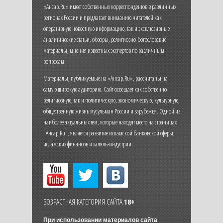
«Ансар.Ru» имеет собственных корреспондентов в различных
регионах России и предлагает вниманию читателей как
оперативную новостную информацию, так и эксклюзивные
аналитические статьи, обзоры, религиозно-богословские
материалы, мнения известных экспертов по различным
вопросам.
Материалы, публикуемые на «Ансар.Ru», рассчитаны на
самую широкую аудиторию. Сайт освещает как собственно
религиозную, так и политическую, экономическую, культурную,
общественную жизнь мусульман России и зарубежья. Одной из
наиболее актуальных тем, которые находят место на страницах
"Ансар.Ru", является развитие исламской банковской сферы,
исламских финансов и халяль-индустрии.
ВОЗРАСТНАЯ КАТЕГОРИЯ САЙТА
18+
При использовании материалов сайта