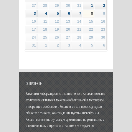
27
28
29
30
31
1
2
3
4
5
6
7
8
9
10
11
12
13
14
15
16
17
18
19
20
21
22
23
24
25
26
27
28
29
30
31
1
2
3
4
5
6
О ПРОЕКТЕ
Задачами информационно-аналитического канала с момента
его появления является донесение объективной и достоверной
информации о событиях в России и мире и происходящих в
обществе процессах, консолидация мусульманской уммы
России, выявление случаев дискриминации по религиозным
и национальным признакам, защита прав верующих.