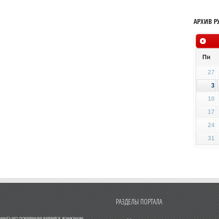
АРХИВ Р
Пн
27
3
10
17
24
31
РАЗДЕЛЫ ПОРТАЛА
нта его появления является донесение