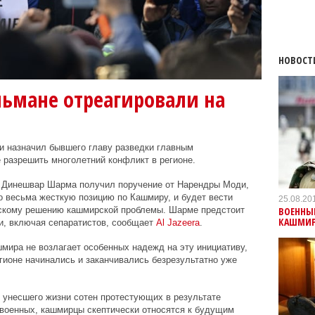
НОВОСТ
ьмане отреагировали на
 назначил бывшего главу разведки главным
 разрешить многолетний конфликт в регионе.
и Динешвар Шарма получил поручение от Нарендры Моди,
о весьма жесткую позицию по Кашмиру, и будет вести
25.08.20
ВОЕННЫЕ
ескому решению кашмирской проблемы. Шарме предстоит
КАШМИР
и, включая сепаратистов, сообщает
Al
Jazeera
.
ира не возлагает особенных надежд на эту инициативу,
егионе начинались и заканчивались безрезультатно уже
, унесшего жизни сотен протестующих в результате
 военных, кашмирцы скептически относятся к будущим