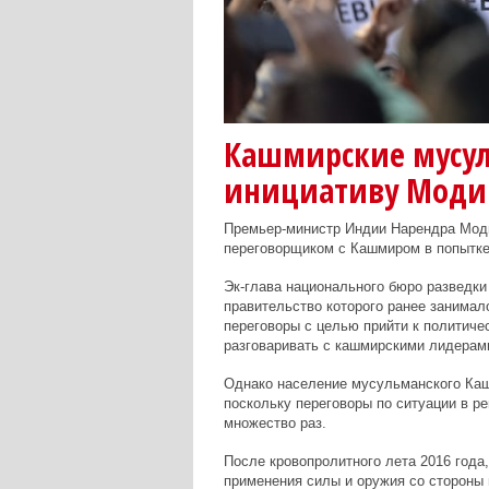
Кашмирские мусул
инициативу Моди
Премьер-министр Индии Нарендра Моди
переговорщиком с Кашмиром в попытке
Эк-глава национального бюро разведк
правительство которого ранее занимал
переговоры с целью прийти к политич
разговаривать с кашмирскими лидерам
Однако население мусульманского Кашм
поскольку переговоры по ситуации в р
множество раз.
После кровопролитного лета 2016 года
применения силы и оружия со стороны