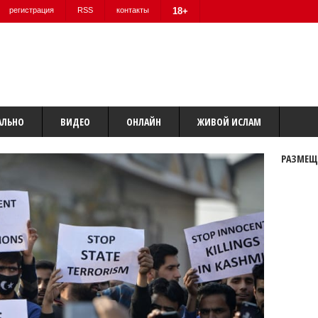
регистрация
RSS
контакты
18+
АЛЬНО
ВИДЕО
ОНЛАЙН
ЖИВОЙ ИСЛАМ
РАЗМЕЩ