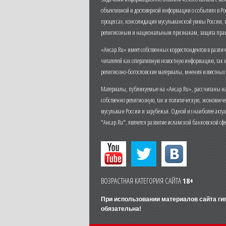
объективной и достоверной информации о событиях в Ро
процессах, консолидация мусульманской уммы России,
религиозным и национальным признакам, защита прав
«Ансар.Ru» имеет собственных корреспондентов в разли
читателей как оперативную новостную информацию, так 
религиозно-богословские материалы, мнения известных
Материалы, публикуемые на «Ансар.Ru», рассчитаны на
собственно религиозную, так и политическую, экономич
мусульман России и зарубежья. Одной из наиболее актуа
"Ансар.Ru", является развитие исламской банковской сф
ВОЗРАСТНАЯ КАТЕГОРИЯ САЙТА
18+
При использовании материалов сайта г
обязательна!