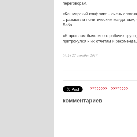
переговорам.
«Кашмирский конфликт – очень сложна
с размытым политическим мандатом», 
Баба.
«В прошлом было много рабочих групп,
притронулся к их отчетам и рекомендац
09:24 27 октября 2017
????????
????????
комментариев