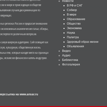
Новости
ссии и мире и происходящих в обществе
В РФ и СНГ
 выявление случаев дискриминации по
Собкор
В мире
 верующих.
Образование
чных регионах России и предлагает вниманию
Общество
и эксклюзивные аналитические статьи, обзоры,
Экономика
Наука
 экспертов по различным вопросам.
Палитра
 самую широкую аудиторию. Сайт освещает как
Здоровый образ жизни
Объявления
ескую, культурную, общественную жизнь
Видео
льных тем, которые находят место на страницах
Аудио
еры, исламских финансов и халяль-индустрии.
Библиотека
Фотогалерея
иперссылка на
www.ansar.ru