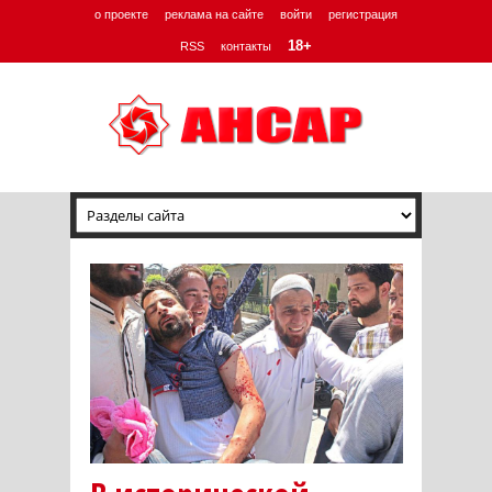
о проекте
реклама на сайте
войти
регистрация
18+
RSS
контакты