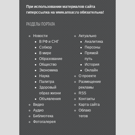
При использовании материалов сайта
гиперссылка на
www.ansar.ru
обязательна!
РАЗДЕЛЫ ПОРТАЛА
Новости
Актуально
В РФ и СНГ
Аналитика
Собкор
Персоны
В мире
Прямой
Образование
путь
Общество
История
Экономика
Онлайн
Наука
О проекте
Палитра
Размещение
Здоровый
рекламы
образ жизни
RSS
Объявления
Контакты
Видео
Карта сайта
Аудио
Облако
Библиотека
тегов
Фотогалерея