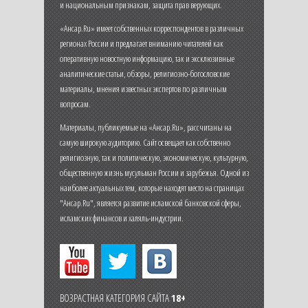
и национальным признакам, защита прав верующих.
«Ансар.Ru» имеет собственных корреспондентов в различных
регионах России и предлагает вниманию читателей как
оперативную новостную информацию, так и эксклюзивные
аналитические статьи, обзоры, религиозно-богословские
материалы, мнения известных экспертов по различным
вопросам.
Материалы, публикуемые на «Ансар.Ru», рассчитаны на
самую широкую аудиторию. Сайт освещает как собственно
религиозную, так и политическую, экономическую, культурную,
общественную жизнь мусульман России и зарубежья. Одной из
наиболее актуальных тем, которые находят место на страницах
"Ансар.Ru", является развитие исламской банковской сферы,
исламских финансов и халяль-индустрии.
ВОЗРАСТНАЯ КАТЕГОРИЯ САЙТА
18+