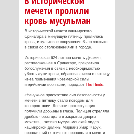
В исторической
мечети пролили
кровь мусульман
В исторической мечети кашмирского
Сринагара в минувшую пятницу пролилась
кровь, и культовое сооружение было закрыто
в связи со столкновениями в городе.
Историческая 624-летняя мечеть Джамия,
расположенная в Сринагаре, прекратила
богослужения в связи с необходимостью
убрать лужи крови, образовавшиеся в пятницу
из-за применения чрезмерной силы
индийскими военными, передает
The
Hindu
.
«Ненужное присутствие сил безопасности у
мечети в пятницу стало поводом для
конфронтации. Десятки протестующих
получили дробины в глаза. Полиция стреляла
дробью через щели в закрытых дверях
мечети», - заявил мусульманский лидер
кашмирской долины Мирвайз Умар Фарук,
проводящий пятничные проповеди в мечети