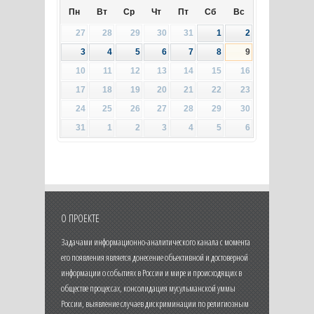
Пн
Вт
Ср
Чт
Пт
Сб
Вс
27
28
29
30
31
1
2
3
4
5
6
7
8
9
10
11
12
13
14
15
16
17
18
19
20
21
22
23
24
25
26
27
28
29
30
31
1
2
3
4
5
6
О ПРОЕКТЕ
Задачами информационно-аналитического канала с момента
его появления является донесение объективной и достоверной
информации о событиях в России и мире и происходящих в
обществе процессах, консолидация мусульманской уммы
России, выявление случаев дискриминации по религиозным