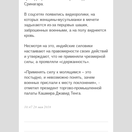
Сринагара.
В соцсетях появились видеоролики, на
которых женщины-мусульманки в мечети
задыхаются из-за перцовых шашек,
заброшенных военными, а на полу виднеется
кровь.
Несмотря на это, индийские силовики
настаивают на правомерности своих действий
и утверждают, что не применяли чрезмерной
силы, а проявляли «сдержанность».
«Применять силу к молящимся – это
постыдно, и невозможно понять, зачем
военных прислали к месту поклонения», -
отметил президент торгово-промышленной
палаты Кашмира Джавид Тенга.
10:47 28 мая 2018