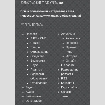
ВОЗРАСТНАЯ КАТЕГОРИЯ САЙТА
18+
При использовании материалов сайта
гиперссылка на
www.ansar.ru
обязательна!
РАЗДЕЛЫ ПОРТАЛА
Новости
Актуально
В РФ и СНГ
Аналитика
Собкор
Персоны
В мире
Прямой
Образование
путь
Общество
История
Экономика
Онлайн
Наука
О проекте
Палитра
Размещение
Здоровый
рекламы
образ жизни
RSS
Объявления
Контакты
Видео
Карта сайта
Аудио
Облако
Библиотека
тегов
Фотогалерея