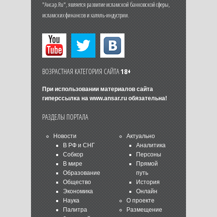
"Ансар.Ru", является развитие исламской банковской сферы,
исламских финансов и халяль-индустрии.
ВОЗРАСТНАЯ КАТЕГОРИЯ САЙТА
18+
При использовании материалов сайта
гиперссылка на
www.ansar.ru
обязательна!
РАЗДЕЛЫ ПОРТАЛА
Новости
Актуально
В РФ и СНГ
Аналитика
Собкор
Персоны
В мире
Прямой
Образование
путь
Общество
История
Экономика
Онлайн
Наука
О проекте
Палитра
Размещение