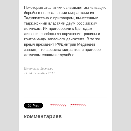
Некоторые аналитики связывают активизацию
борьбы с нелегальными мигрантами из
Таджикистана с приговором, вынесенным
таджикскими властями двум российским
летчикам. Их приговорили к 8,5 годам
лишения свободы за нарушение границы и
контрабанду запасного двигателя. В то же
время президент РФДмитрий Медведев
заявил, что высылка мигрантов и приговор
летчикам совпали случайно.
Источник: Лента.ру
11:34 17 ноября 2011
????????
????????
комментариев