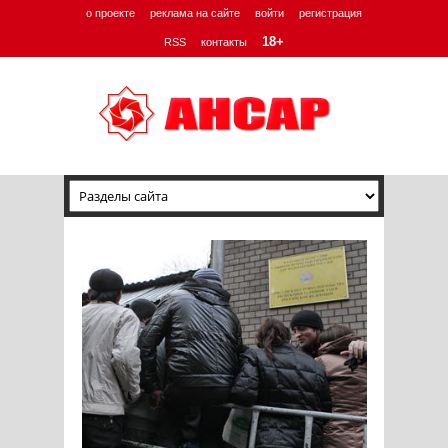
о проекте
реклама на сайте
войти
регистрация
18+
RSS
контакты