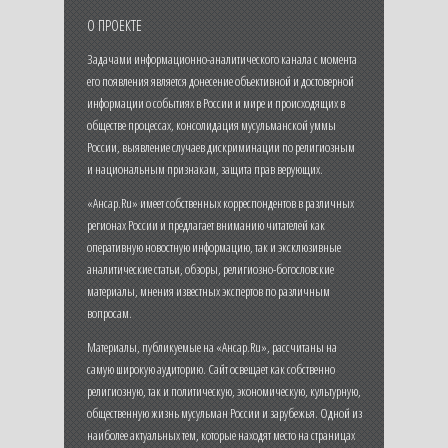
О ПРОЕКТЕ
Задачами информационно-аналитического канала с момента
его появления является донесение объективной и достоверной
информации о событиях в России и мире и происходящих в
обществе процессах, консолидация мусульманской уммы
России, выявление случаев дискриминации по религиозным
и национальным признакам, защита прав верующих.
«Ансар.Ru» имеет собственных корреспондентов в различных
регионах России и предлагает вниманию читателей как
оперативную новостную информацию, так и эксклюзивные
аналитические статьи, обзоры, религиозно-богословские
материалы, мнения известных экспертов по различным
вопросам.
Материалы, публикуемые на «Ансар.Ru», рассчитаны на
самую широкую аудиторию. Сайт освещает как собственно
религиозную, так и политическую, экономическую, культурную,
общественную жизнь мусульман России и зарубежья. Одной из
наиболее актуальных тем, которые находят место на страницах