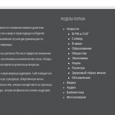
РАЗДЕЛЫ ПОРТАЛА
нта его появления является донесение
Новости
ссии и мире и происходящих в обществе
В РФ и СНГ
 выявление случаев дискриминации по
Собкор
В мире
 верующих.
Образование
чных регионах России и предлагает вниманию
Общество
и эксклюзивные аналитические статьи, обзоры,
Экономика
Наука
 экспертов по различным вопросам.
Палитра
 самую широкую аудиторию. Сайт освещает как
Здоровый образ жизни
Объявления
ескую, культурную, общественную жизнь
Видео
льных тем, которые находят место на страницах
Аудио
еры, исламских финансов и халяль-индустрии.
Библиотека
Фотогалерея