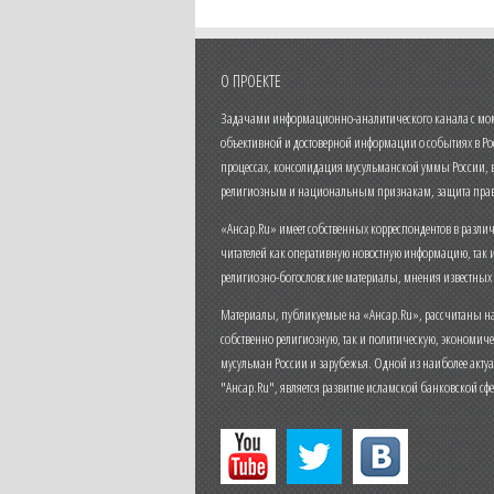
О ПРОЕКТЕ
Задачами информационно-аналитического канала с моме
объективной и достоверной информации о событиях в Ро
процессах, консолидация мусульманской уммы России,
религиозным и национальным признакам, защита прав
«Ансар.Ru» имеет собственных корреспондентов в разли
читателей как оперативную новостную информацию, так 
религиозно-богословские материалы, мнения известных
Материалы, публикуемые на «Ансар.Ru», рассчитаны на
собственно религиозную, так и политическую, экономич
мусульман России и зарубежья. Одной из наиболее актуа
"Ансар.Ru", является развитие исламской банковской сф