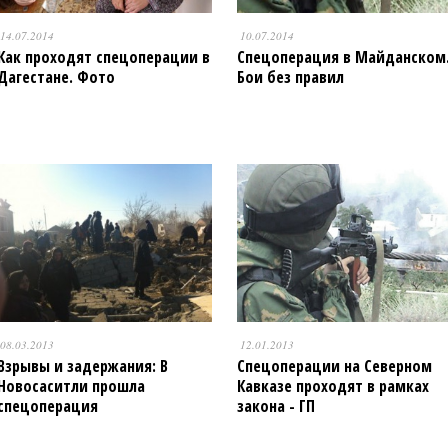
14.07.2014
10.07.2014
Как проходят спецоперации в
Спецоперация в Майданском
Дагестане. Фото
Бои без правил
08.03.2013
12.01.2013
Взрывы и задержания: В
Спецоперации на Северном
Новосаситли прошла
Кавказе проходят в рамках
спецоперация
закона - ГП