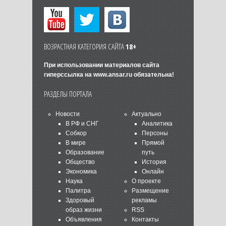
ВОЗРАСТНАЯ КАТЕГОРИЯ САЙТА
18+
При использовании материалов сайта
гиперссылка на
www.ansar.ru
обязательна!
РАЗДЕЛЫ ПОРТАЛА
Новости
Актуально
В РФ и СНГ
Аналитика
Собкор
Персоны
В мире
Прямой
Образование
путь
Общество
История
Экономика
Онлайн
Наука
О проекте
Палитра
Размещение
Здоровый
рекламы
образ жизни
RSS
Объявления
Контакты