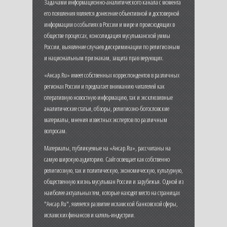
Задачами информационно-аналитического канала с момента
его появления является донесение объективной и достоверной
информации о событиях в России и мире и происходящих в
обществе процессах, консолидация мусульманской уммы
России, выявление случаев дискриминации по религиозным
и национальным признакам, защита прав верующих.
«Ансар.Ru» имеет собственных корреспондентов в различных
регионах России и предлагает вниманию читателей как
оперативную новостную информацию, так и эксклюзивные
аналитические статьи, обзоры, религиозно-богословские
материалы, мнения известных экспертов по различным
вопросам.
Материалы, публикуемые на «Ансар.Ru», рассчитаны на
самую широкую аудиторию. Сайт освещает как собственно
религиозную, так и политическую, экономическую, культурную,
общественную жизнь мусульман России и зарубежья. Одной из
наиболее актуальных тем, которые находят место на страницах
"Ансар.Ru", является развитие исламской банковской сферы,
исламских финансов и халяль-индустрии.