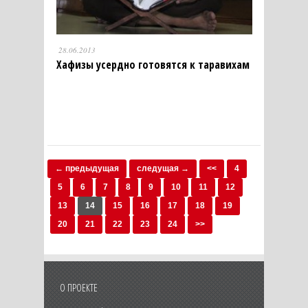
28.06.2013
Хафизы усердно готовятся к таравихам
← предыдущая
следущая →
<<
4
5
6
7
8
9
10
11
12
13
14
15
16
17
18
19
20
21
22
23
24
>>
О ПРОЕКТЕ