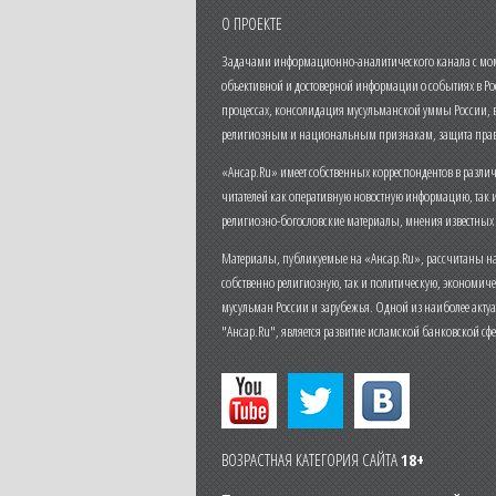
О ПРОЕКТЕ
Задачами информационно-аналитического канала с моме
объективной и достоверной информации о событиях в Ро
процессах, консолидация мусульманской уммы России,
религиозным и национальным признакам, защита прав
«Ансар.Ru» имеет собственных корреспондентов в разли
читателей как оперативную новостную информацию, так 
религиозно-богословские материалы, мнения известных
Материалы, публикуемые на «Ансар.Ru», рассчитаны на
собственно религиозную, так и политическую, экономич
мусульман России и зарубежья. Одной из наиболее актуа
"Ансар.Ru", является развитие исламской банковской сф
ВОЗРАСТНАЯ КАТЕГОРИЯ САЙТА
18+