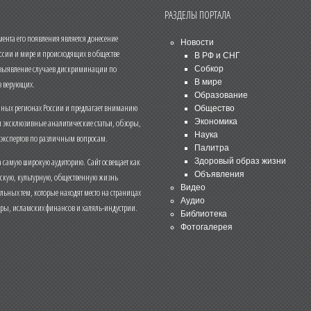
РАЗДЕЛЫ ПОРТАЛА
нта его появления является донесение
Новости
ссии и мире и происходящих в обществе
В РФ и СНГ
 выявление случаев дискриминации по
Собкор
В мире
 верующих.
Образование
чных регионах России и предлагает вниманию
Общество
и эксклюзивные аналитические статьи, обзоры,
Экономика
Наука
 экспертов по различным вопросам.
Палитра
 самую широкую аудиторию. Сайт освещает как
Здоровый образ жизни
Объявления
ескую, культурную, общественную жизнь
Видео
льных тем, которые находят место на страницах
Аудио
еры, исламских финансов и халяль-индустрии.
Библиотека
Фотогалерея