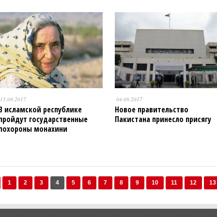
11.08.2017
04.08.2017
В исламской республике
Новое правительство
пройдут государственные
Пакистана принесло присягу
похороны монахини
1
2
3
4
5
6
7
8
9
10
11
12
13