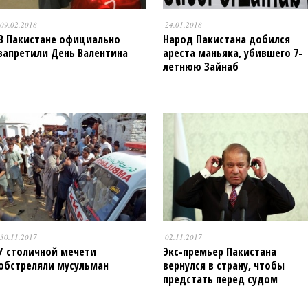
09.02.2018
24.01.2018
В Пакистане официально
Народ Пакистана добился
запретили День Валентина
ареста маньяка, убившего 7-
летнюю Зайнаб
30.11.2017
02.11.2017
У столичной мечети
Экс-премьер Пакистана
обстреляли мусульман
вернулся в страну, чтобы
предстать перед судом