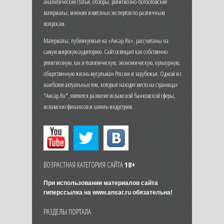
аналитические статьи, обзоры, религиозно-богословские
материалы, мнения известных экспертов по различным
вопросам.
Материалы, публикуемые на «Ансар.Ru», рассчитаны на
самую широкую аудиторию. Сайт освещает как собственно
религиозную, так и политическую, экономическую, культурную,
общественную жизнь мусульман России и зарубежья. Одной из
наиболее актуальных тем, которые находят место на страницах
"Ансар.Ru", является развитие исламской банковской сферы,
исламских финансов и халяль-индустрии.
ВОЗРАСТНАЯ КАТЕГОРИЯ САЙТА
18+
При использовании материалов сайта
гиперссылка на
www.ansar.ru
обязательна!
РАЗДЕЛЫ ПОРТАЛА