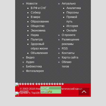
Новости
Актуально
В РФ и СНГ
Аналитика
Собкор
Персоны
В мире
Прямой
Образование
путь
Общество
История
Экономика
Онлайн
Наука
О проекте
Палитра
Размещение
Здоровый
рекламы
образ жизни
RSS
Объявления
Контакты
Видео
Карта сайта
Аудио
Облако
Библиотека
тегов
Фотогалерея
© 2003-2018 Информационно-аналитический канал
ANSAR