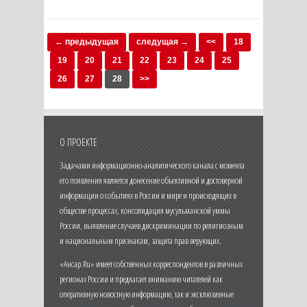
← предыдущая
следущая →
<<
18
19
20
21
22
23
24
25
26
27
28
>>
О ПРОЕКТЕ
Задачами информационно-аналитического канала с момента
его появления является донесение объективной и достоверной
информации о событиях в России и мире и происходящих в
обществе процессах, консолидация мусульманской уммы
России, выявление случаев дискриминации по религиозным
и национальным признакам, защита прав верующих.
«Ансар.Ru» имеет собственных корреспондентов в различных
регионах России и предлагает вниманию читателей как
оперативную новостную информацию, так и эксклюзивные