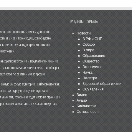
РАЗДЕЛЫ ПОРТАЛА
нта его появления является донесение
Новости
ссии и мире и происходящих в обществе
В РФ и СНГ
 выявление случаев дискриминации по
Собкор
В мире
 верующих.
Образование
чных регионах России и предлагает вниманию
Общество
и эксклюзивные аналитические статьи, обзоры,
Экономика
Наука
 экспертов по различным вопросам.
Палитра
 самую широкую аудиторию. Сайт освещает как
Здоровый образ жизни
Объявления
ескую, культурную, общественную жизнь
Видео
льных тем, которые находят место на страницах
Аудио
еры, исламских финансов и халяль-индустрии.
Библиотека
Фотогалерея