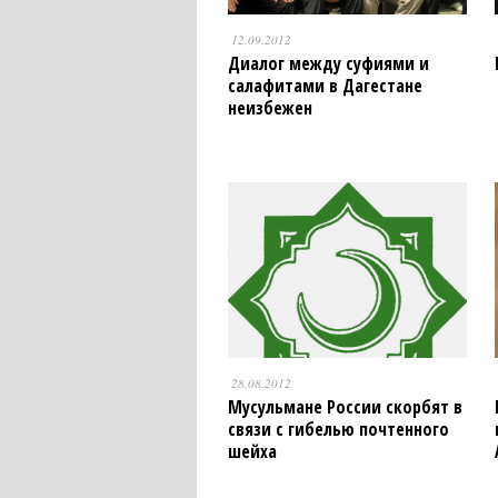
12.09.2012
Диалог между суфиями и
салафитами в Дагестане
неизбежен
28.08.2012
Мусульмане России скорбят в
связи с гибелью почтенного
шейха