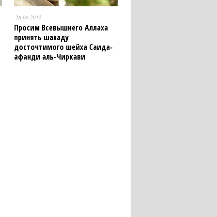
28.08.2012
Просим Всевышнего Аллаха
принять шахаду
досточтимого шейха Саида-
афанди аль-Чиркави