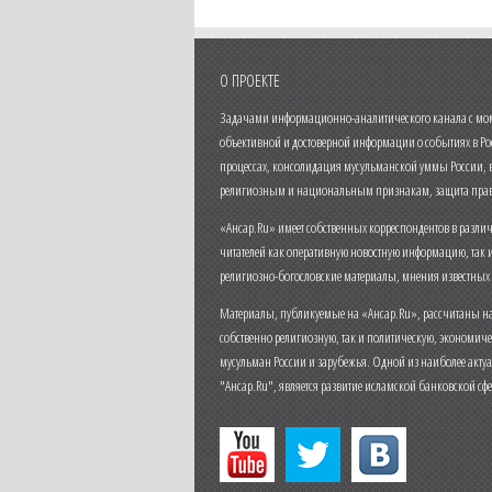
О ПРОЕКТЕ
Задачами информационно-аналитического канала с моме
объективной и достоверной информации о событиях в Ро
процессах, консолидация мусульманской уммы России,
религиозным и национальным признакам, защита прав
«Ансар.Ru» имеет собственных корреспондентов в разли
читателей как оперативную новостную информацию, так 
религиозно-богословские материалы, мнения известных
Материалы, публикуемые на «Ансар.Ru», рассчитаны на
собственно религиозную, так и политическую, экономич
мусульман России и зарубежья. Одной из наиболее актуа
"Ансар.Ru", является развитие исламской банковской сф