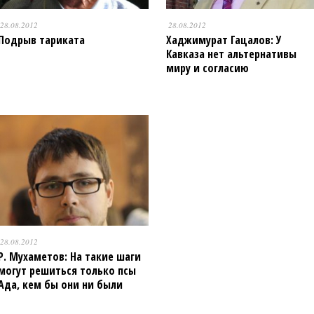
28.08.2012
28.08.2012
Подрыв тариката
Хаджимурат Гацалов: У
Кавказа нет альтернативы
миру и согласию
28.08.2012
Р. Мухаметов: На такие шаги
могут решиться только псы
Ада, кем бы они ни были