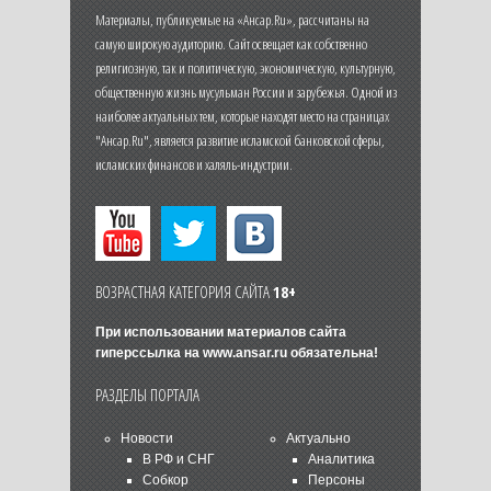
Материалы, публикуемые на «Ансар.Ru», рассчитаны на
самую широкую аудиторию. Сайт освещает как собственно
религиозную, так и политическую, экономическую, культурную,
общественную жизнь мусульман России и зарубежья. Одной из
наиболее актуальных тем, которые находят место на страницах
"Ансар.Ru", является развитие исламской банковской сферы,
исламских финансов и халяль-индустрии.
ВОЗРАСТНАЯ КАТЕГОРИЯ САЙТА
18+
При использовании материалов сайта
гиперссылка на
www.ansar.ru
обязательна!
РАЗДЕЛЫ ПОРТАЛА
Новости
Актуально
В РФ и СНГ
Аналитика
Собкор
Персоны