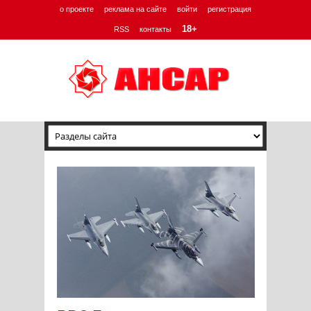
о проекте
реклама на сайте
войти
регистрация
18+
RSS
контакты