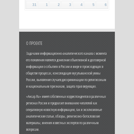
31
1
2
3
4
5
6
О ПРОЕКТЕ
Задачами информационно-аналитического канала с момента
его появления является донесение объективной и достоверной
информации о событиях в России и мире и происходящих в
обществе процессах, консолидация мусульманской уммы
России, выявление случаев дискриминации по религиозным
и национальным признакам, защита прав верующих.
«Ансар.Ru» имеет собственных корреспондентов в различных
регионах России и предлагает вниманию читателей как
оперативную новостную информацию, так и эксклюзивные
аналитические статьи, обзоры, религиозно-богословские
материалы, мнения известных экспертов по различным
вопросам.