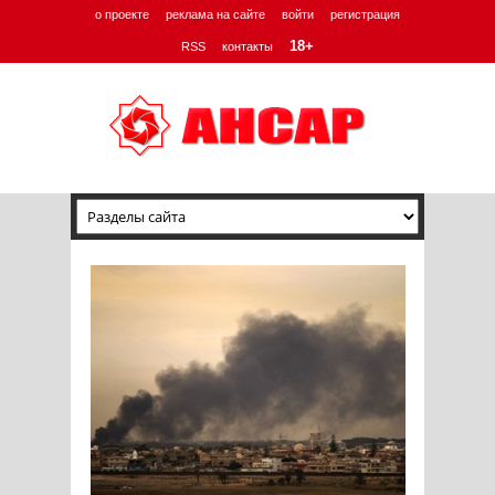
о проекте
реклама на сайте
войти
регистрация
18+
RSS
контакты