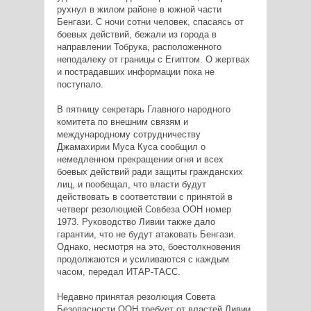
рухнул в жилом районе в южной части
Бенгази. С ночи сотни человек, спасаясь от
боевых действий, бежали из города в
направлении Тобрука, расположенного
неподалеку от границы с Египтом. О жертвах
и пострадавших информации пока не
поступало.
В пятницу секретарь Главного народного
комитета по внешним связям и
международному сотрудничеству
Джамахирии Муса Куса сообщил о
немедленном прекращении огня и всех
боевых действий ради защиты гражданских
лиц, и пообещал, что власти будут
действовать в соответствии с принятой в
четверг резолюцией Совбеза ООН номер
1973. Руководство Ливии также дало
гарантии, что не будут атаковать Бенгази.
Однако, несмотря на это, боестолкновения
продолжаются и усиливаются с каждым
часом, передал ИТАР-ТАСС.
Недавно принятая резолюция Совета
Безопасности ООН требует от властей Ливии