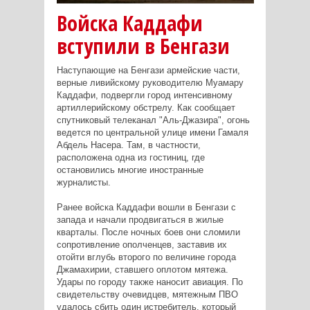
Войска Каддафи
вступили в Бенгази
Наступающие на Бенгази армейские части,
верные ливийскому руководителю Муамару
Каддафи, подвергли город интенсивному
артиллерийскому обстрелу. Как сообщает
спутниковый телеканал "Аль-Джазира", огонь
ведется по центральной улице имени Гамаля
Абдель Насера. Там, в частности,
расположена одна из гостиниц, где
остановились многие иностранные
журналисты.
Ранее войска Каддафи вошли в Бенгази с
запада и начали продвигаться в жилые
кварталы. После ночных боев они сломили
сопротивление ополченцев, заставив их
отойти вглубь второго по величине города
Джамахирии, ставшего оплотом мятежа.
Удары по городу также наносит авиация. По
свидетельству очевидцев, мятежным ПВО
удалось сбить один истребитель, который