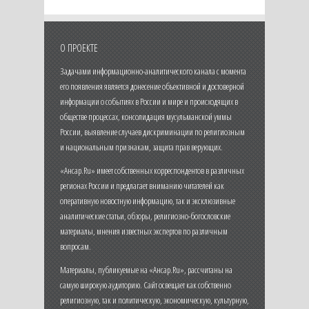
О ПРОЕКТЕ
Задачами информационно-аналитического канала с момента
его появления является донесение объективной и достоверной
информации о событиях в России и мире и происходящих в
обществе процессах, консолидация мусульманской уммы
России, выявление случаев дискриминации по религиозным
и национальным признакам, защита прав верующих.
«Ансар.Ru» имеет собственных корреспондентов в различных
регионах России и предлагает вниманию читателей как
оперативную новостную информацию, так и эксклюзивные
аналитические статьи, обзоры, религиозно-богословские
материалы, мнения известных экспертов по различным
вопросам.
Материалы, публикуемые на «Ансар.Ru», рассчитаны на
самую широкую аудиторию. Сайт освещает как собственно
религиозную, так и политическую, экономическую, культурную,