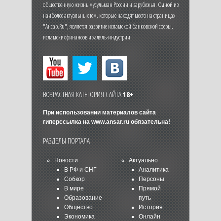
общественную жизнь мусульман России и зарубежья. Одной из
наиболее актуальных тем, которые находят место на страницах
"Ансар.Ru", является развитие исламской банковской сферы,
исламских финансов и халяль-индустрии.
ВОЗРАСТНАЯ КАТЕГОРИЯ САЙТА
18+
При использовании материалов сайта
гиперссылка на
www.ansar.ru
обязательна!
РАЗДЕЛЫ ПОРТАЛА
Новости
Актуально
В РФ и СНГ
Аналитика
Собкор
Персоны
В мире
Прямой
Образование
путь
Общество
История
Экономика
Онлайн