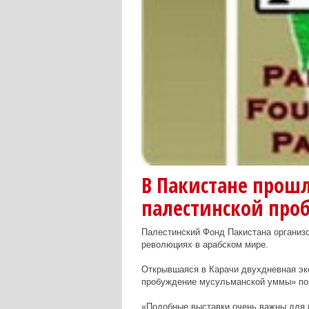
В Пакистане прош
палестинской про
Палестинский Фонд Пакистана организ
революциях в арабском мире.
Открывшаяся в Карачи двухдневная эк
пробуждение мусульманской уммы» пов
«Подобные выставки очень важны для н