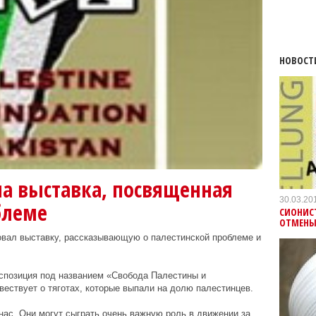
НОВОСТ
ла выставка, посвященная
30.03.20
блеме
СИОНИС
ОТМЕНЫ
овал выставку, рассказывающую о палестинской проблеме и
спозиция под названием «Свобода Палестины и
ествует о тяготах, которые выпали на долю палестинцев.
ас. Они могут сыграть очень важную роль в движении за