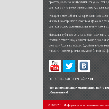
процессах, консолидация мусульманской уммы России,
религиозным и национальным признакам, защита прав
«Ансар.Ru» имеет собственных корреспондентов в разли
читателей как оперативную новостную информацию, так 
религиозно-богословские материалы, мнения известных
Материалы, публикуемые на «Ансар.Ru», рассчитаны на
собственно религиозную, так и политическую, экономич
мусульман России и зарубежья. Одной из наиболее актуа
"Ансар.Ru", является развитие исламской банковской сф
ВОЗРАСТНАЯ КАТЕГОРИЯ САЙТА
18+
При использовании материалов сайта г
обязательна!
© 2003-2018 Информационно-аналитический ка