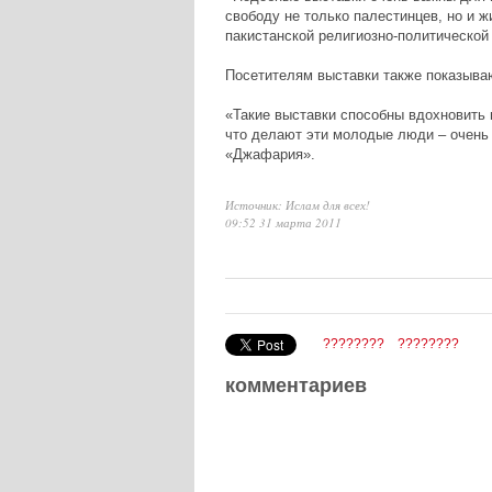
свободу не только палестинцев, но и ж
пакистанской религиозно-политической
Посетителям выставки также показыва
«Такие выставки способны вдохновить 
что делают эти молодые люди – очень 
«Джафария».
Источник: Ислам для всех!
09:52 31 марта 2011
????????
????????
комментариев