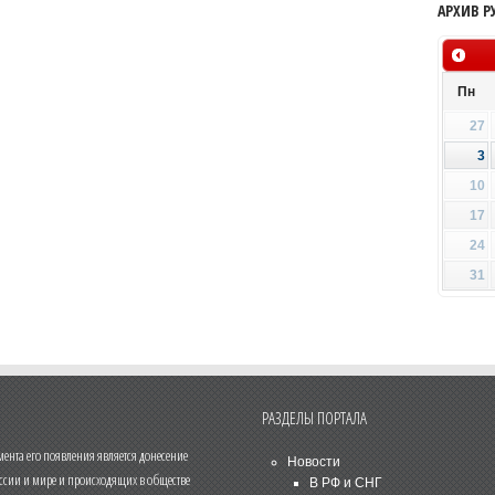
АРХИВ Р
Пн
27
3
10
17
24
31
РАЗДЕЛЫ ПОРТАЛА
нта его появления является донесение
Новости
ссии и мире и происходящих в обществе
В РФ и СНГ