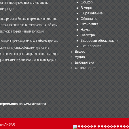
 выявление случаев дискриминации по
Собкор
В мире
 верующих.
Образование
чных регионах России и предлагает вниманию
Общество
и эксклюзивные аналитические статьи, обзоры,
Экономика
Наука
 экспертов по различным вопросам.
Палитра
 самую широкую аудиторию. Сайт освещает как
Здоровый образ жизни
Объявления
ескую, культурную, общественную жизнь
Видео
льных тем, которые находят место на страницах
Аудио
еры, исламских финансов и халяль-индустрии.
Библиотека
Фотогалерея
иперссылка на
www.ansar.ru
нал ANSAR