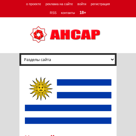
о проекте
реклама на сайте
войти
регистрация
18+
RSS
контакты