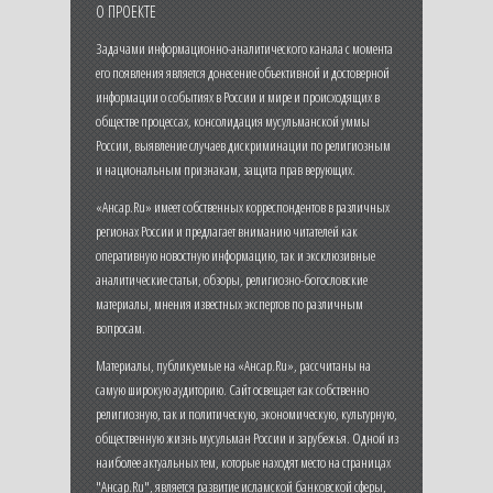
О ПРОЕКТЕ
Задачами информационно-аналитического канала с момента
его появления является донесение объективной и достоверной
информации о событиях в России и мире и происходящих в
обществе процессах, консолидация мусульманской уммы
России, выявление случаев дискриминации по религиозным
и национальным признакам, защита прав верующих.
«Ансар.Ru» имеет собственных корреспондентов в различных
регионах России и предлагает вниманию читателей как
оперативную новостную информацию, так и эксклюзивные
аналитические статьи, обзоры, религиозно-богословские
материалы, мнения известных экспертов по различным
вопросам.
Материалы, публикуемые на «Ансар.Ru», рассчитаны на
самую широкую аудиторию. Сайт освещает как собственно
религиозную, так и политическую, экономическую, культурную,
общественную жизнь мусульман России и зарубежья. Одной из
наиболее актуальных тем, которые находят место на страницах
"Ансар.Ru", является развитие исламской банковской сферы,