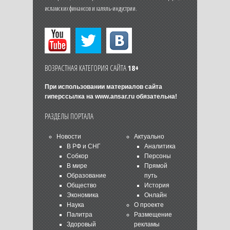
исламских финансов и халяль-индустрии.
ВОЗРАСТНАЯ КАТЕГОРИЯ САЙТА
18+
При использовании материалов сайта
гиперссылка на
www.ansar.ru
обязательна!
РАЗДЕЛЫ ПОРТАЛА
Новости
Актуально
В РФ и СНГ
Аналитика
Собкор
Персоны
В мире
Прямой
Образование
путь
Общество
История
Экономика
Онлайн
Наука
О проекте
Палитра
Размещение
Здоровый
рекламы