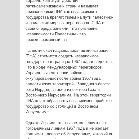
Израиль критикует действия
латиноамериканских стран и называет
признание ими ПНА как независимого
государства препятствием на пути палестино-
израильских мирных переговоров. США в
свою очередь заявили, что признание
независимости Палестины - это
преждевременный шаг.
Палестинская национальная администрация
(ПНА) стремится создать независимое
государство в границах 1967 года и надеется,
что в ходе международных переговоров
Израиль выведет свои войска с
оккупированных после войны 1967 года
палестинских территорий - Западного берега
реки Иордан, а также из сектора Газа и
Восточного Иерусалима. На этой территории
ПНА хочет образовать независимое арабское
государство со столицей в Восточном
Иерусалиме.
Однако Израиль отказывается вернуться к
пограничным линиям 1967 года и не желает
поднимать вопрос об Иерусалиме, который он