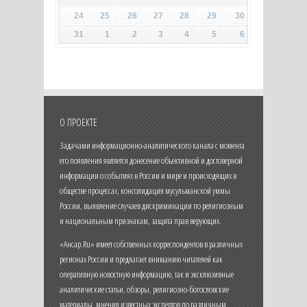
24
25
26
27
28
29
30
31
1
2
3
4
5
6
О ПРОЕКТЕ
Задачами информационно-аналитического канала с момента
его появления является донесение объективной и достоверной
информации о событиях в России и мире и происходящих в
обществе процессах, консолидация мусульманской уммы
России, выявление случаев дискриминации по религиозным
и национальным признакам, защита прав верующих.
«Ансар.Ru» имеет собственных корреспондентов в различных
регионах России и предлагает вниманию читателей как
оперативную новостную информацию, так и эксклюзивные
аналитические статьи, обзоры, религиозно-богословские
материалы, мнения известных экспертов по различным