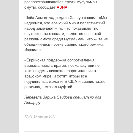
распространяющейся среди мусульман
смуты, сообщает
ABNA.
Шейх Ахмад Бадреддин Хассун заявил: «Мы
надеемся, что арабский мир и палестинский
народ замечают – то, что показывают по
спутниковым каналам, является попыткой
разжечь смуту среди мусульман, чтобы те не
объединились против сионистского режима
Израиля»
«Сирийская поддержка сопротивления
вызвала ярость врагов, поскольку они не
хотят видеть никакого сопротивления в
арабском мире, и хотят, чтобы все
подчинялись желаниям США и сионистского
режима», - сказал муфтий.
Перевела Зарина Саидова специально для
Ансар.ру
17:41 29 марта 2011