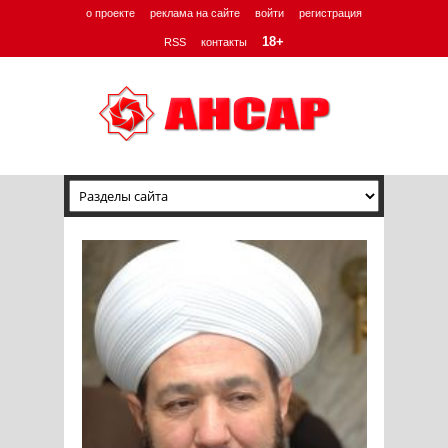
о проекте
реклама на сайте
войти
регистрация
18+
RSS
контакты