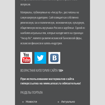
вопросам.
Материалы, публикуемые на «Ансар.Ru», рассчитаны на
самую широкую аудиторию. Сайт освещает как собственно
религиозную, так и политическую, экономическую, культурную,
общественную жизнь мусульман России и зарубежья. Одной из
наиболее актуальных тем, которые находят место на страницах
"Ансар.Ru", является развитие исламской банковской сферы,
исламских финансов и халяль-индустрии.
ВОЗРАСТНАЯ КАТЕГОРИЯ САЙТА
18+
При использовании материалов сайта
гиперссылка на
www.ansar.ru
обязательна!
РАЗДЕЛЫ ПОРТАЛА
Новости
Актуально