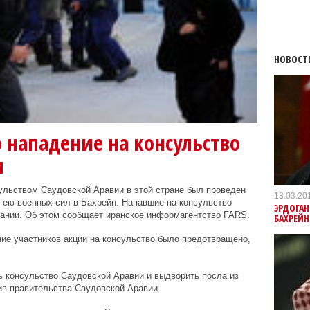
НОВОСТ
 нападение на консульство
и
ульством Саудовской Аравии в этой стране был проведен
18.03.20
и ею военных сил в Бахрейн. Напавшие на консульство
ЭРДОГАН
дании. Об этом сообщает иранское информагентство FARS.
БАХРЕЙН
ие участников акции на консульство было предотвращено,
ь консульство Саудовской Аравии и выдворить посла из
ив правительства Саудовской Аравии.