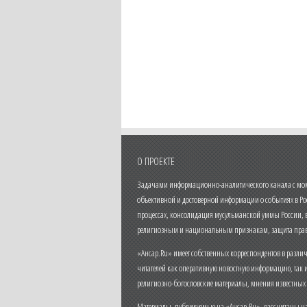
О ПРОЕКТЕ
Задачами информационно-аналитического канала с моме
объективной и достоверной информации о событиях в Ро
процессах, консолидация мусульманской уммы России,
религиозным и национальным признакам, защита прав
«Ансар.Ru» имеет собственных корреспондентов в разли
читателей как оперативную новостную информацию, так 
религиозно-богословские материалы, мнения известных
Материалы, публикуемые на «Ансар.Ru», рассчитаны на