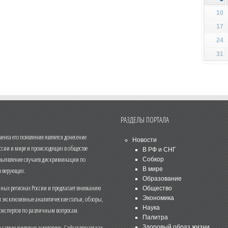
10
17
24
31
РАЗДЕЛЫ ПОРТАЛА
нта его появления является донесение
Новости
ссии и мире и происходящих в обществе
В РФ и СНГ
 выявление случаев дискриминации по
Собкор
В мире
 верующих.
Образование
чных регионах России и предлагает вниманию
Общество
и эксклюзивные аналитические статьи, обзоры,
Экономика
Наука
 экспертов по различным вопросам.
Палитра
 самую широкую аудиторию. Сайт освещает как
Здоровый образ жизни