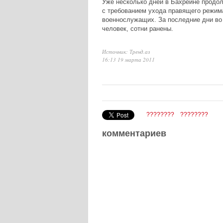
Уже несколько дней в Бахрейне продол
с требованием ухода правящего режима
военнослужащих. За последние дни во
человек, сотни ранены.
Источник: Тренд.аз
16:13 19 марта 2011
????????
????????
комментариев