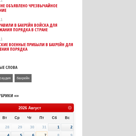
11
ЙНЕ ОБЪЯВЛЕНО ЧРЕЗВЫЧАЙНОЕ
НИЕ
11
РАВИЛИ В БАХРЕЙН ВОЙСКА ДЛЯ
ЖАНИЯ ПОРЯДКА В СТРАНЕ
11
КИЕ ВОЕННЫЕ ПРИБЫЛИ В БАХРЕЙН ДЛЯ
ЧЕНИЯ ПОРЯДКА
ЫЕ СЛОВА
саудия
бахрейн
УБРИКИ «»
2026
Август
Вт
Ср
Чт
Пт
Сб
Вс
28
29
30
31
1
2
4
5
6
7
8
9