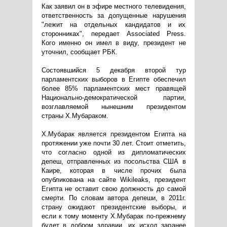
Как заявил он в эфире местного телевидения,
ответственность за допущенные нарушения
"лежит на отдельных кандидатов и их
сторонниках", передает Associated Press.
Кого именно он имел в виду, президент не
уточнил, cообщает РБК.
Состоявшийся 5 декабря второй тур
парламентских выборов в Египте обеспечил
более 85% парламентских мест правящей
Национально-демократической партии,
возглавляемой нынешним президентом
страны Х.Мубараком.
Х.Мубарак является президентом Египта на
протяжении уже почти 30 лет. Стоит отметить,
что согласно одной из дипломатических
депеш, отправленных из посольства США в
Каире, которая в числе прочих была
опубликована на сайте Wikileaks, президент
Египта не оставит свою должность до самой
смерти. По словам автора депеши, в 2011г.
страну ожидают президентские выборы, и
если к тому моменту Х.Мубарак по-прежнему
будет в добром здравии, их исход заранее