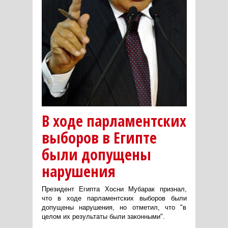
В ходе парламентских
выборов в Египте
были допущены
нарушения
Президент Египта Хосни Мубарак признал,
что в ходе парламентских выборов были
допущены нарушения, но отметил, что "в
целом их результаты были законными".