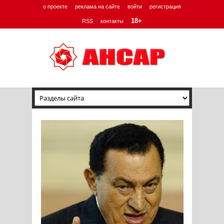
о проекте
реклама на сайте
войти
регистрация
18+
RSS
контакты