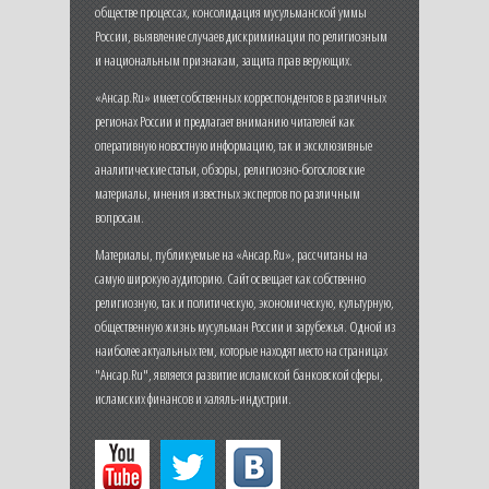
обществе процессах, консолидация мусульманской уммы
России, выявление случаев дискриминации по религиозным
и национальным признакам, защита прав верующих.
«Ансар.Ru» имеет собственных корреспондентов в различных
регионах России и предлагает вниманию читателей как
оперативную новостную информацию, так и эксклюзивные
аналитические статьи, обзоры, религиозно-богословские
материалы, мнения известных экспертов по различным
вопросам.
Материалы, публикуемые на «Ансар.Ru», рассчитаны на
самую широкую аудиторию. Сайт освещает как собственно
религиозную, так и политическую, экономическую, культурную,
общественную жизнь мусульман России и зарубежья. Одной из
наиболее актуальных тем, которые находят место на страницах
"Ансар.Ru", является развитие исламской банковской сферы,
исламских финансов и халяль-индустрии.