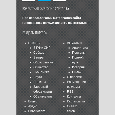
ВОЗРАСТНАЯ КАТЕГОРИЯ САЙТА
18+
При использовании материалов сайта
гиперссылка на
www.ansar.ru
обязательна!
РАЗДЕЛЫ ПОРТАЛА
Новости
Актуально
В РФ и СНГ
Аналитика
Собкор
Персоны
В мире
Прямой
Образование
путь
Общество
История
Экономика
Онлайн
Наука
О проекте
Палитра
Размещение
Здоровый
рекламы
образ жизни
RSS
Объявления
Контакты
Видео
Карта сайта
Аудио
Облако
Библиотека
тегов