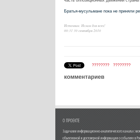
часть оппозиционных движений страны 
Братья-мусульмане пока не приняли ре
Источник: Ислам для всех!
00:31 30 сентября 2010
????????
????????
комментариев
О ПРОЕКТЕ
Задачами информационно-аналитического канала с моме
объективной и достоверной информации о событиях в Ро