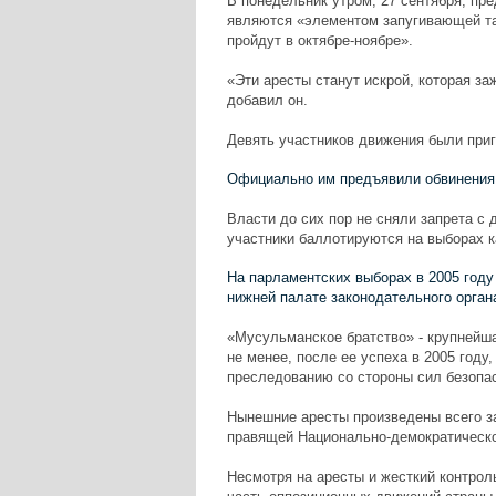
В понедельник утром, 27 сентября, пр
являются «элементом запугивающей та
пройдут в октябре-ноябре».
«Эти аресты станут искрой, которая за
добавил он.
Девять участников движения были приг
Официально им предъявили обвинения 
Власти до сих пор не сняли запрета с 
участники баллотируются на выборах к
На парламентских выборах в 2005 году
нижней палате законодательного орган
«Мусульманское братство» - крупнейша
не менее, после ее успеха в 2005 год
преследованию со стороны сил безопас
Нынешние аресты произведены всего з
правящей Национально-демократическо
Несмотря на аресты и жесткий контрол