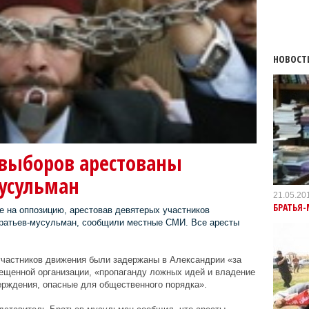
НОВОСТ
 выборов арестованы
усульман
21.05.20
БРАТЬЯ
 на оппозицию, арестовав девятерых участников
ратьев-мусульман, сообщили местные СМИ. Все аресты
частников движения были задержаны в Александрии «за
ещенной организации, «пропаганду ложных идей и владение
ерждения, опасные для общественного порядка».