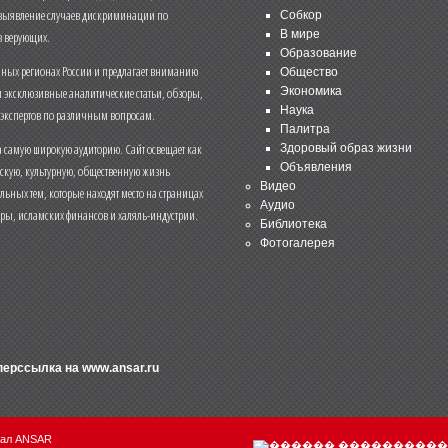
 выявление случаев дискриминации по
Собкор
В мире
 верующих.
Образование
чных регионах России и предлагает вниманию
Общество
и эксклюзивные аналитические статьи, обзоры,
Экономика
Наука
 экспертов по различным вопросам.
Палитра
 самую широкую аудиторию. Сайт освещает как
Здоровый образ жизни
Объявления
ескую, культурную, общественную жизнь
Видео
льных тем, которые находят место на страницах
Аудио
еры, исламских финансов и халяль-индустрии.
Библиотека
Фотогалерея
иперссылка на
www.ansar.ru
нал ANSAR