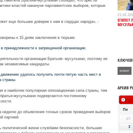
едставитель Братьев-мусульман сообщил, что аресты
ктики властей накануне парламентских выборов, которые
21.02.20
ЕГИПЕТ 
жжет еще большее доверие к нам в сердцах народа», -
МУСУЛЬ
оворены к 15 дням заключения в тюрьме.
в принадлежности к запрещенной организации.
деятельности организации Братьев- мусульман, поэтому ее
КЛЮЧЕВ
ак независимые кандидаты.
египет
 движению удалось получить почти пятую часть мест в
а страны.
АРХИВ Р
я и наиболее популярная оппозиционная сила страны, тем
у, братья-мусульмане подвергаются постоянному
ности.
Пн
а неделю до объявления точных сроков проведения выборов
й партией.
27
3
ь политической жизни службами безопасности, большая