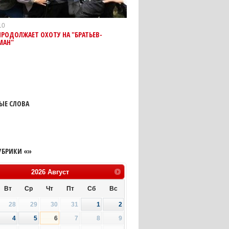
10
ПРОДОЛЖАЕТ ОХОТУ НА "БРАТЬЕВ-
МАН"
ЫЕ СЛОВА
УБРИКИ «»
2026
Август
Вт
Ср
Чт
Пт
Сб
Вс
28
29
30
31
1
2
4
5
6
7
8
9