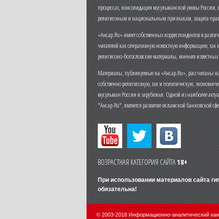
процессах, консолидация мусульманской уммы России,
религиозным и национальным признакам, защита прав
«Ансар.Ru» имеет собственных корреспондентов в разли
читателей как оперативную новостную информацию, так 
религиозно-богословские материалы, мнения известных
Материалы, публикуемые на «Ансар.Ru», рассчитаны на
собственно религиозную, так и политическую, экономич
мусульман России и зарубежья. Одной из наиболее актуа
"Ансар.Ru", является развитие исламской банковской сф
ВОЗРАСТНАЯ КАТЕГОРИЯ САЙТА
18+
При использовании материалов сайта г
обязательна!
© 2003-2018 Информационно-аналитический ка