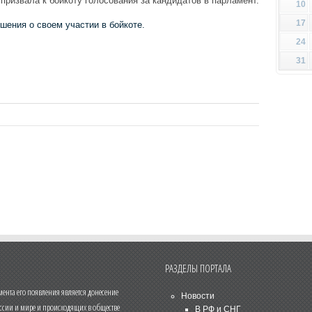
призвала к бойкоту голосования за кандидатов в парламент.
10
17
шения о своем участии в бойкоте.
24
31
РАЗДЕЛЫ ПОРТАЛА
нта его появления является донесение
Новости
ссии и мире и происходящих в обществе
В РФ и СНГ