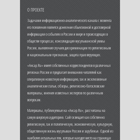
О ПРОЕКТЕ
Задачами информационно-аналитического канала с момента
его появления является донесение объективной и достоверной
информации о событиях в России и мире и происходящих в
обществе процессах, консолидация мусульманской уммы
России, выявление случаев дискриминации по религиозным
и национальным признакам, защита прав верующих.
«Ансар.Ru» имеет собственных корреспондентов в различных
регионах России и предлагает вниманию читателей как
оперативную новостную информацию, так и эксклюзивные
аналитические статьи, обзоры, религиозно-богословские
материалы, мнения известных экспертов по различным
вопросам.
Материалы, публикуемые на «Ансар.Ru», рассчитаны на
самую широкую аудиторию. Сайт освещает как собственно
религиозную, так и политическую, экономическую, культурную,
общественную жизнь мусульман России и зарубежья. Одной из
наиболее актуальных тем, которые находят место на страницах