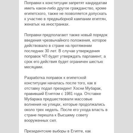
Поправки к конституции запретят кандидатам
иметь какое-либо другое гражданство, кроме
египетского, также не позволяется допускать
к участию в предвыборной кампании египтян,
женатых на иностранках.
Поправки предполагают также новый порядок
введения чрезвычайного положения, которое
действовало в стране на протяжении
последних 30 лет. В случае утверждения
поправок ЧП будет утверждать парламент, а
срок его действия будет ограничен шестью
месяцами.
Разработка поправок к египетской
конституции началась после того, как в
отставку подал президент Хосни Мубарак,
правивший Египтом с 1981 года. Отставке
Мубарака предшествовали массовые
волнения на улицах, которые продолжались
около трех недель. После его ухода власть в
стране перешла к Высшему совету
вооруженных сил.
Президентские выборы в Египте, как