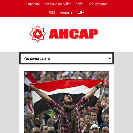
о проекте
реклама на сайте
войти
регистрация
18+
RSS
контакты