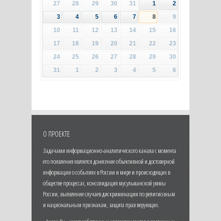
27
28
29
30
31
1
2
3
4
5
6
7
8
9
10
11
12
13
14
15
16
17
18
19
20
21
22
23
24
25
26
27
28
29
30
31
1
2
3
4
5
6
О ПРОЕКТЕ
Задачами информационно-аналитического канала с момента
его появления является донесение объективной и достоверной
информации о событиях в России и мире и происходящих в
обществе процессах, консолидация мусульманской уммы
России, выявление случаев дискриминации по религиозным
и национальным признакам, защита прав верующих.