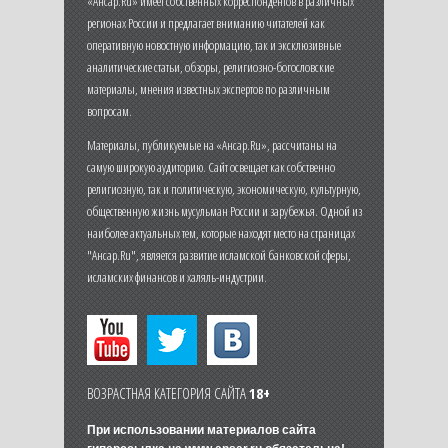
«Ансар.Ru» имеет собственных корреспондентов в различных
регионах России и предлагает вниманию читателей как
оперативную новостную информацию, так и эксклюзивные
аналитические статьи, обзоры, религиозно-богословские
материалы, мнения известных экспертов по различным
вопросам.
Материалы, публикуемые на «Ансар.Ru», рассчитаны на
самую широкую аудиторию. Сайт освещает как собственно
религиозную, так и политическую, экономическую, культурную,
общественную жизнь мусульман России и зарубежья. Одной из
наиболее актуальных тем, которые находят место на страницах
"Ансар.Ru", является развитие исламской банковской сферы,
исламских финансов и халяль-индустрии.
ВОЗРАСТНАЯ КАТЕГОРИЯ САЙТА
18+
При использовании материалов сайта