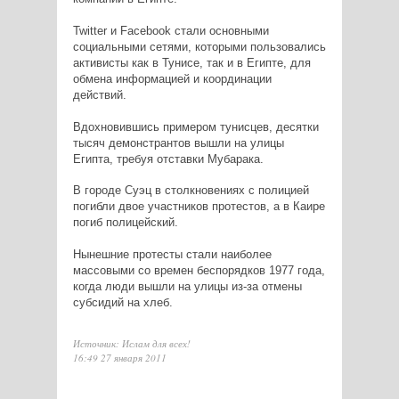
Twitter и Facebook стали основными
социальными сетями, которыми пользовались
активисты как в Тунисе, так и в Египте, для
обмена информацией и координации
действий.
Вдохновившись примером тунисцев, десятки
тысяч демонстрантов вышли на улицы
Египта, требуя отставки Мубарака.
В городе Суэц в столкновениях с полицией
погибли двое участников протестов, а в Каире
погиб полицейский.
Нынешние протесты стали наиболее
массовыми со времен беспорядков 1977 года,
когда люди вышли на улицы из-за отмены
субсидий на хлеб.
Источник: Ислам для всех!
16:49 27 января 2011