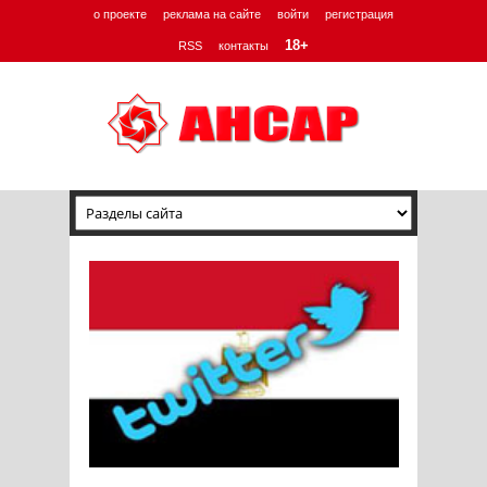
о проекте
реклама на сайте
войти
регистрация
18+
RSS
контакты