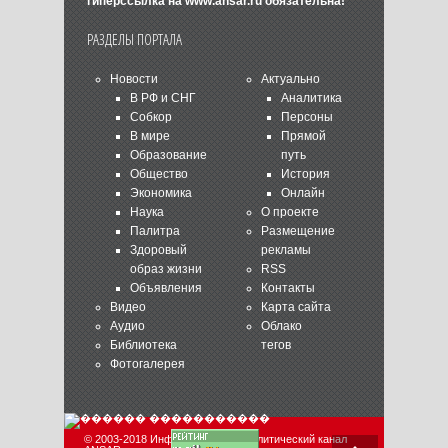
гиперссылка на
www.ansar.ru
обязательна!
РАЗДЕЛЫ ПОРТАЛА
Новости
Актуально
В РФ и СНГ
Аналитика
Собкор
Персоны
В мире
Прямой
Образование
путь
Общество
История
Экономика
Онлайн
Наука
О проекте
Палитра
Размещение
Здоровый
рекламы
образ жизни
RSS
Объявления
Контакты
Видео
Карта сайта
Аудио
Облако
Библиотека
тегов
Фотогалерея
© 2003-2018 Информационно-аналитический канал