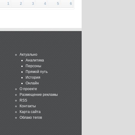
1
2
3
4
5
6
Актуально
Аналитика
Персоны
Прямой путь
История
Онлайн
О проекте
Размещение рекламы
RSS
Контакты
Карта сайта
Облако тегов