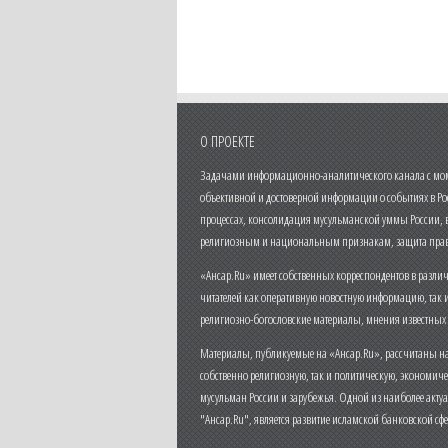
О ПРОЕКТЕ
Задачами информационно-аналитического канала с моме
объективной и достоверной информации о событиях в Ро
процессах, консолидация мусульманской уммы России,
религиозным и национальным признакам, защита прав
«Ансар.Ru» имеет собственных корреспондентов в разли
читателей как оперативную новостную информацию, так 
религиозно-богословские материалы, мнения известных
Материалы, публикуемые на «Ансар.Ru», рассчитаны на
собственно религиозную, так и политическую, экономич
мусульман России и зарубежья. Одной из наиболее актуа
"Ансар.Ru", является развитие исламской банковской сф