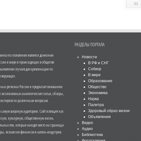
31
РАЗДЕЛЫ ПОРТАЛА
нта его появления является донесение
Новости
ссии и мире и происходящих в обществе
В РФ и СНГ
 выявление случаев дискриминации по
Собкор
В мире
 верующих.
Образование
чных регионах России и предлагает вниманию
Общество
и эксклюзивные аналитические статьи, обзоры,
Экономика
Наука
 экспертов по различным вопросам.
Палитра
 самую широкую аудиторию. Сайт освещает как
Здоровый образ жизни
Объявления
ескую, культурную, общественную жизнь
Видео
льных тем, которые находят место на страницах
Аудио
еры, исламских финансов и халяль-индустрии.
Библиотека
Фотогалерея