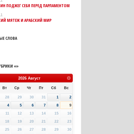
11
ИН ПОДЖЕГ СЕБЯ ПЕРЕД ПАРЛАМЕНТОМ
11
КИЙ МЯТЕЖ И АРАБСКИЙ МИР
ЫЕ СЛОВА
УБРИКИ «»
2026
Август
Вт
Ср
Чт
Пт
Сб
Вс
28
29
30
31
1
2
4
5
6
7
8
9
11
12
13
14
15
16
18
19
20
21
22
23
25
26
27
28
29
30