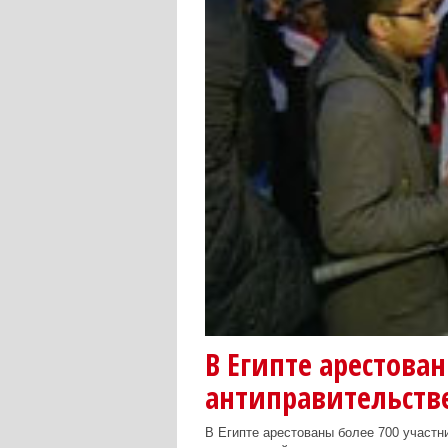
В Египте арестова
антиправительств
В Египте арестованы более 700 участн