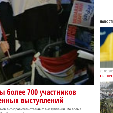
НОВОСТ
26.01.20
СЫН ПРЕ
ны более 700 участников
енных выступлений
иков антиправительственных выступлений. Во время