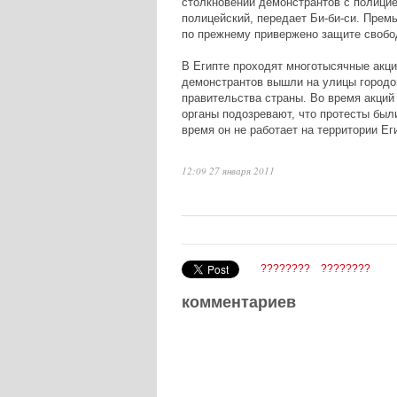
столкновений демонстрантов с полицие
полицейский, передает Би-би-си. Прем
по прежнему привержено защите своб
В Египте проходят многотысячные акци
демонстрантов вышли на улицы городов
правительства страны. Во время акций
органы подозревают, что протесты были
время он не работает на территории Е
12:09 27 января 2011
????????
????????
комментариев