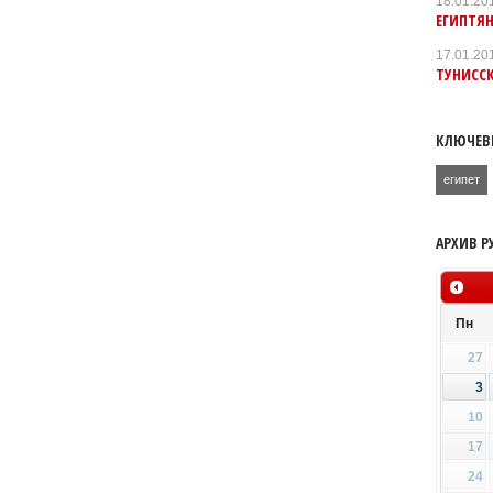
18.01.20
ЕГИПТЯН
17.01.20
ТУНИСС
КЛЮЧЕВ
египет
АРХИВ Р
Пн
27
3
10
17
24