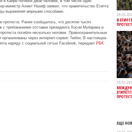
й в Каире погибли двое человек, в том числе один
ьер-министр Ахмет Назиф заявил, что правительство Египта
оды выражения мирными способами.
26.01.20
В ЕГИПТ
и протеста. Ранее сообщалось, что десятки тысяч
ПРОТЕС
 с требованиями отставки президента Хосни Мубарака и
 протеста погибли несколько человек. Правоохранительные
 организованы через интернет-сервис Twitter. В настоящее
гипта наряду с социальной сетью Facebook, передает
РБК
.
26.01.20
МЕЖДУН
ЕГИПЕТ
ПРОТЕС
ЕЩЕ НОВ