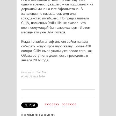
одного военнослужащего – он подорвался на
дорожной мине на юге Афганистана. В
заявлении не называлось имя или
гражданство погибшего. Но представитель
США, полковник Уэйн Шенкс сказал, что
военнослужащий был американцем. В этом
месяце это уже 32-я потеря.
Когда-то забытая афганская война начала
собирать новую кровавую жатву. Более 430
солдат США были убиты уже после того, как
Обама вступил в должность президента в
январе 2009 года.
Источник: Наш Мир
00:01 31 мая 2010
????????
????????
комментариев