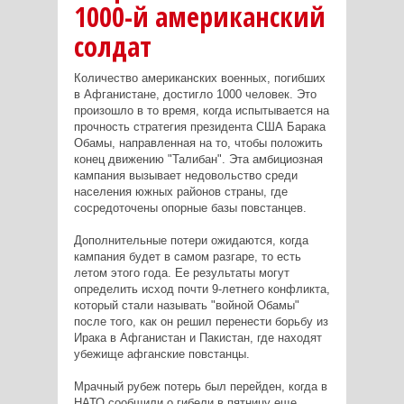
1000-й американский
солдат
Количество американских военных, погибших
в Афганистане, достигло 1000 человек. Это
произошло в то время, когда испытывается на
прочность стратегия президента США Барака
Обамы, направленная на то, чтобы положить
конец движению "Талибан". Эта амбициозная
кампания вызывает недовольство среди
населения южных районов страны, где
сосредоточены опорные базы повстанцев.
Дополнительные потери ожидаются, когда
кампания будет в самом разгаре, то есть
летом этого года. Ее результаты могут
определить исход почти 9-летнего конфликта,
который стали называть "войной Обамы"
после того, как он решил перенести борьбу из
Ирака в Афганистан и Пакистан, где находят
убежище афганские повстанцы.
Мрачный рубеж потерь был перейден, когда в
НАТО сообщили о гибели в пятницу еще