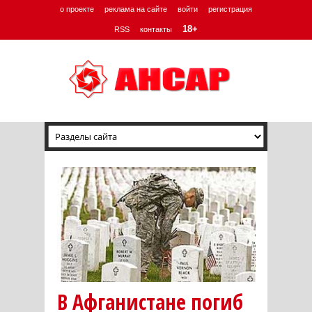
о проекте
реклама на сайте
войти
регистрация
18+
RSS
контакты
В Афганистане погиб