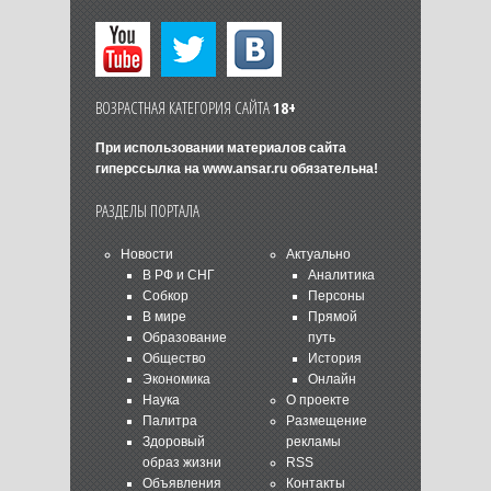
ВОЗРАСТНАЯ КАТЕГОРИЯ САЙТА
18+
При использовании материалов сайта
гиперссылка на
www.ansar.ru
обязательна!
РАЗДЕЛЫ ПОРТАЛА
Новости
Актуально
В РФ и СНГ
Аналитика
Собкор
Персоны
В мире
Прямой
Образование
путь
Общество
История
Экономика
Онлайн
Наука
О проекте
Палитра
Размещение
Здоровый
рекламы
образ жизни
RSS
Объявления
Контакты