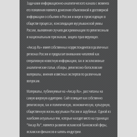
Задачами информационно-аналитического канала с момента
его появления является донесение объективной и достоверной
информации о событиях в России и мире и происходящих в
обществе процессах, консолидация мусульманской уммы
России, выявление случаев дискриминации по религиозным
и национальным признакам, защита прав верующих.
«Ансар.Ru» имеет собственных корреспондентов в различных
регионах России и предлагает вниманию читателей как
оперативную новостную информацию, так и эксклюзивные
аналитические статьи, обзоры, религиозно-богословские
материалы, мнения известных экспертов по различным
вопросам.
Материалы, публикуемые на «Ансар.Ru», рассчитаны на
самую широкую аудиторию. Сайт освещает как собственно
религиозную, так и политическую, экономическую, культурную,
общественную жизнь мусульман России и зарубежья. Одной из
наиболее актуальных тем, которые находят место на страницах
"Ансар.Ru", является развитие исламской банковской сферы,
исламских финансов и халяль-индустрии.