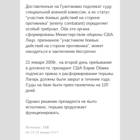
Доставленные на Гуантанамо подлежат суду
специальной военной комиссии, а их статус
"участник боевых действий на стороне
противника" (enemy combatant) определяет
особый трибунал. Оба эти органа
сформированы Министерством обороны США.
Лицо, признанное "участником боевых
действий на стороне противника", может
находиться в заключении бессрочно.
21 января 2009г., на второй день пребывания
в должности, президент США Барак Обама
подписал приказ о расформировании тюрьмы.
Лагерь должны были закрыт в течение года.
Суды на базе были приостановлены на 120
дней.
Однако решение президента не было
исполнено, тюрьма продолжает
функционировать.
Источник: РБК
08:18 28 января 2011