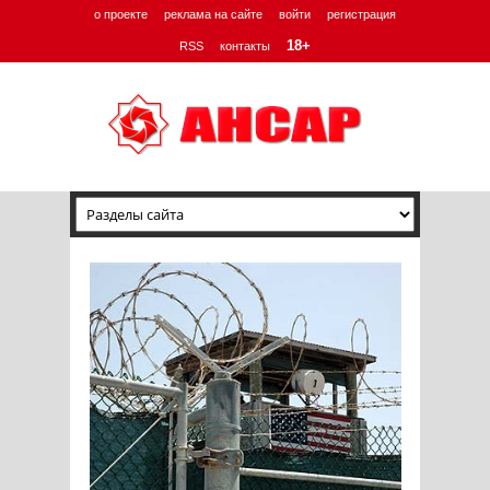
о проекте
реклама на сайте
войти
регистрация
18+
RSS
контакты