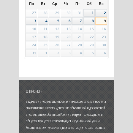
Пн
Вт
Ср
Чт
Пт
Сб
Вс
27
28
29
30
31
1
2
3
4
5
6
7
8
9
10
11
12
13
14
15
16
17
18
19
20
21
22
23
24
25
26
27
28
29
30
31
1
2
3
4
5
6
О ПРОЕКТЕ
Задачами информационно-аналитического канала с момента
его появления является донесение объективной и достоверной
информации о событиях в России и мире и происходящих в
обществе процессах, консолидация мусульманской уммы
России, выявление случаев дискриминации по религиозным