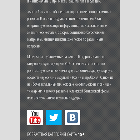
и национальным признакам, защита прав верующих.
«Ансар.Ru» имеет собственных корреспондентов в различных
регионах России и предлагает вниманию читателей как
оперативную новостную информацию, так и эксклюзивные
аналитические статьи, обзоры, религиозно-богословские
материалы, мнения известных экспертов по различным
вопросам.
Материалы, публикуемые на «Ансар.Ru», рассчитаны на
самую широкую аудиторию. Сайт освещает как собственно
религиозную, так и политическую, экономическую, культурную,
общественную жизнь мусульман России и зарубежья. Одной из
наиболее актуальных тем, которые находят место на страницах
"Ансар.Ru", является развитие исламской банковской сферы,
исламских финансов и халяль-индустрии.
ВОЗРАСТНАЯ КАТЕГОРИЯ САЙТА
18+