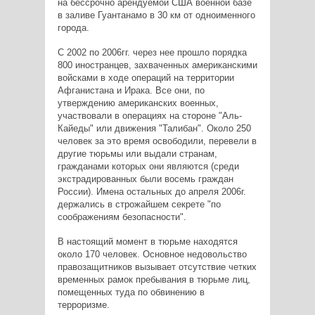
на бессрочно арендуемой США военной базе
в заливе Гуантанамо в 30 км от одноименного
города.
С 2002 по 2006гг. через нее прошло порядка
800 иностранцев, захваченных американскими
войсками в ходе операций на территории
Афганистана и Ирака. Все они, по
утверждению американских военных,
участвовали в операциях на стороне "Аль-
Кайеды" или движения "Талибан". Около 250
человек за это время освободили, перевели в
другие тюрьмы или выдали странам,
гражданами которых они являются (среди
экстрадированных были восемь граждан
России). Имена остальных до апреля 2006г.
держались в строжайшем секрете "по
соображениям безопасности".
В настоящий момент в тюрьме находятся
около 170 человек. Основное недовольство
правозащитников вызывает отсутствие четких
временных рамок пребывания в тюрьме лиц,
помещенных туда по обвинению в
терроризме.