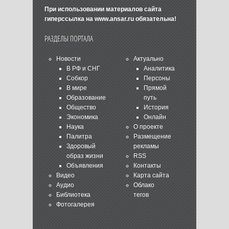
При использовании материалов сайта
гиперссылка на
www.ansar.ru
обязательна!
РАЗДЕЛЫ ПОРТАЛА
Новости
Актуально
В РФ и СНГ
Аналитика
Собкор
Персоны
В мире
Прямой
Образование
путь
Общество
История
Экономика
Онлайн
Наука
О проекте
Палитра
Размещение
Здоровый
рекламы
образ жизни
RSS
Объявления
Контакты
Видео
Карта сайта
Аудио
Облако
Библиотека
тегов
Фотогалерея