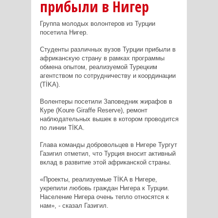
прибыли в Нигер
Группа молодых волонтеров из Турции
посетила Нигер.
Студенты различных вузов Турции прибыли в
африканскую страну в рамках программы
обмена опытом, реализуемой Турецким
агентством по сотрудничеству и координации
(TİKA).
Волентеры посетили Заповедник жирафов в
Куре (Koure Giraffe Reserve), ремонт
наблюдательных вышек в котором проводится
по линии TİKA.
Глава команды добровольцев в Нигере Тургут
Газигил отметил, что Турция вносит активный
вклад в развитие этой африканской страны.
«Проекты, реализуемые TİKA в Нигере,
укрепили любовь граждан Нигера к Турции.
Население Нигера очень тепло относятся к
нам», - сказал Газигил.