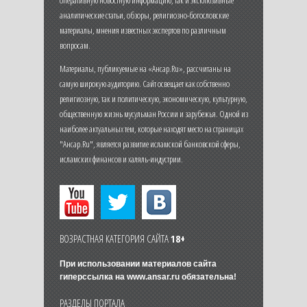
аналитические статьи, обзоры, религиозно-богословские
материалы, мнения известных экспертов по различным
вопросам.
Материалы, публикуемые на «Ансар.Ru», рассчитаны на
самую широкую аудиторию. Сайт освещает как собственно
религиозную, так и политическую, экономическую, культурную,
общественную жизнь мусульман России и зарубежья. Одной из
наиболее актуальных тем, которые находят место на страницах
"Ансар.Ru", является развитие исламской банковской сферы,
исламских финансов и халяль-индустрии.
ВОЗРАСТНАЯ КАТЕГОРИЯ САЙТА
18+
При использовании материалов сайта
гиперссылка на
www.ansar.ru
обязательна!
РАЗДЕЛЫ ПОРТАЛА