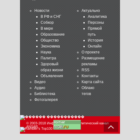
Новости
Актуально
В РФ и СНГ
Аналитика
Собкор
Персоны
В мире
Прямой
Образование
путь
Общество
История
Экономика
Онлайн
Наука
О проекте
Палитра
Размещение
Здоровый
рекламы
образ жизни
RSS
Объявления
Контакты
Видео
Карта сайта
Аудио
Облако
Библиотека
тегов
Фотогалерея
© 2003-2018 Информационно-аналитический канал
ANSAR