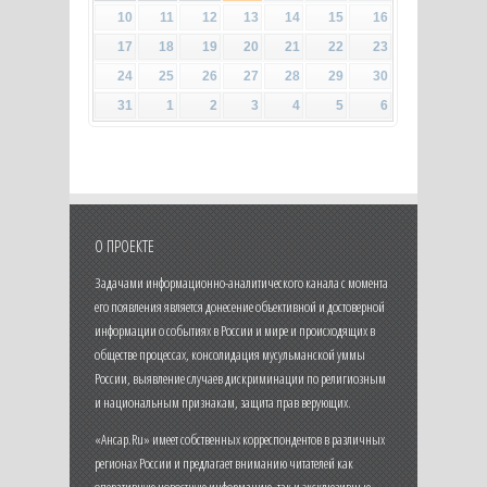
10
11
12
13
14
15
16
17
18
19
20
21
22
23
24
25
26
27
28
29
30
31
1
2
3
4
5
6
О ПРОЕКТЕ
Задачами информационно-аналитического канала с момента
его появления является донесение объективной и достоверной
информации о событиях в России и мире и происходящих в
обществе процессах, консолидация мусульманской уммы
России, выявление случаев дискриминации по религиозным
и национальным признакам, защита прав верующих.
«Ансар.Ru» имеет собственных корреспондентов в различных
регионах России и предлагает вниманию читателей как
оперативную новостную информацию, так и эксклюзивные