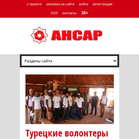
о проекте
реклама на сайте
войти
регистрация
18+
RSS
контакты
Турецкие волонтеры