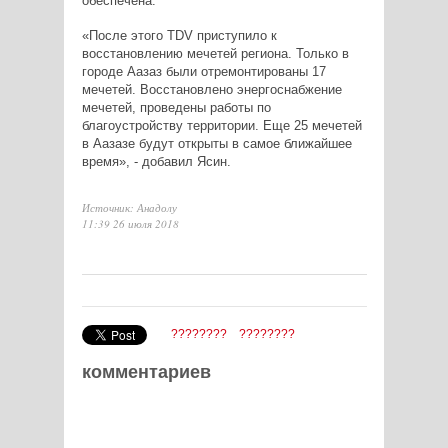
обеспечена.
«После этого TDV приступило к
восстановлению мечетей региона. Только в
городе Аазаз были отремонтированы 17
мечетей. Восстановлено энергоснабжение
мечетей, проведены работы по
благоустройству территории. Еще 25 мечетей
в Аазазе будут открыты в самое ближайшее
время», - добавил Ясин.
Источник: Анадолу
11:39 26 июля 2018
????????
????????
комментариев