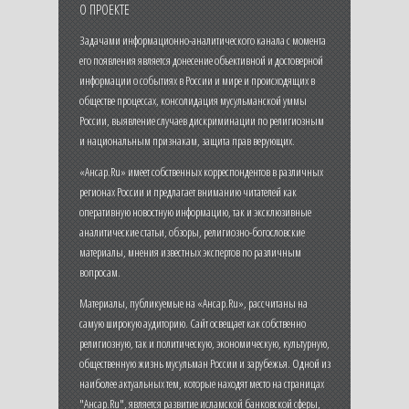
О ПРОЕКТЕ
Задачами информационно-аналитического канала с момента
его появления является донесение объективной и достоверной
информации о событиях в России и мире и происходящих в
обществе процессах, консолидация мусульманской уммы
России, выявление случаев дискриминации по религиозным
и национальным признакам, защита прав верующих.
«Ансар.Ru» имеет собственных корреспондентов в различных
регионах России и предлагает вниманию читателей как
оперативную новостную информацию, так и эксклюзивные
аналитические статьи, обзоры, религиозно-богословские
материалы, мнения известных экспертов по различным
вопросам.
Материалы, публикуемые на «Ансар.Ru», рассчитаны на
самую широкую аудиторию. Сайт освещает как собственно
религиозную, так и политическую, экономическую, культурную,
общественную жизнь мусульман России и зарубежья. Одной из
наиболее актуальных тем, которые находят место на страницах
"Ансар.Ru", является развитие исламской банковской сферы,