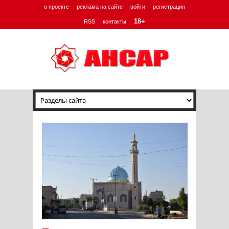
о проекте
реклама на сайте
войти
регистрация
18+
RSS
контакты