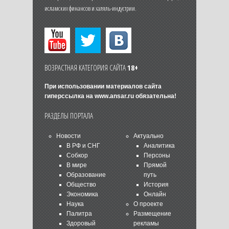
исламских финансов и халяль-индустрии.
ВОЗРАСТНАЯ КАТЕГОРИЯ САЙТА
18+
При использовании материалов сайта
гиперссылка на
www.ansar.ru
обязательна!
РАЗДЕЛЫ ПОРТАЛА
Новости
Актуально
В РФ и СНГ
Аналитика
Собкор
Персоны
В мире
Прямой
Образование
путь
Общество
История
Экономика
Онлайн
Наука
О проекте
Палитра
Размещение
Здоровый
рекламы