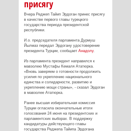
присягу
Вчера Реджеп Тайип Эрдоган принес присягу
в качестве первого главы турецкого
государства периода президентской
республики.
И.о. председателя парламента Дурмуш
Йылмаз передал Эрдогану удостоверение
президента Турции, сообщает
Анадолу
.
Из парламента президент направился к
мавзолею Мустафы Кемаля Ататюрка.
«Вновь заверяем о готовности продолжить
усилия по укреплению национального
единства и солидарности, развитию и
укреплению мощи страны», - сказал Эрдоган
в мавзолее Ататюрка.
Ранее высшая избирательная комиссия
Турции огласила окончательные итоги
голосования 24 июня на президентских и
парламентских выборах. В поддержку
кандидатуры действующего главы
государства Реджепа Тайипа Эрдогана