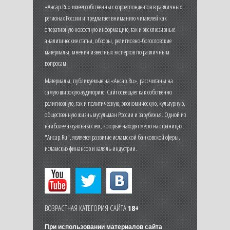
«Ансар.Ru» имеет собственных корреспондентов в различных
регионах России и предлагает вниманию читателей как
оперативную новостную информацию, так и эксклюзивные
аналитические статьи, обзоры, религиозно-богословские
материалы, мнения известных экспертов по различным
вопросам.
Материалы, публикуемые на «Ансар.Ru», рассчитаны на
самую широкую аудиторию. Сайт освещает как собственно
религиозную, так и политическую, экономическую, культурную,
общественную жизнь мусульман России и зарубежья. Одной из
наиболее актуальных тем, которые находят место на страницах
"Ансар.Ru", является развитие исламской банковской сферы,
исламских финансов и халяль-индустрии.
ВОЗРАСТНАЯ КАТЕГОРИЯ САЙТА
18+
При использовании материалов сайта