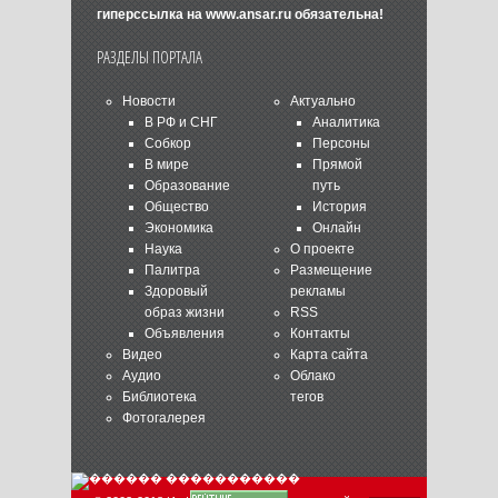
гиперссылка на
www.ansar.ru
обязательна!
РАЗДЕЛЫ ПОРТАЛА
Новости
Актуально
В РФ и СНГ
Аналитика
Собкор
Персоны
В мире
Прямой
Образование
путь
Общество
История
Экономика
Онлайн
Наука
О проекте
Палитра
Размещение
Здоровый
рекламы
образ жизни
RSS
Объявления
Контакты
Видео
Карта сайта
Аудио
Облако
Библиотека
тегов
Фотогалерея