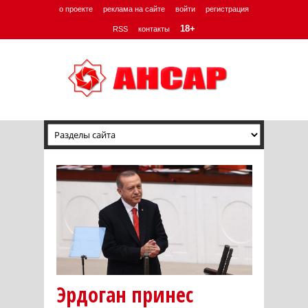
о проекте
реклама на сайте
войти
регистрация
18+
RSS
контакты
Эрдоган принес