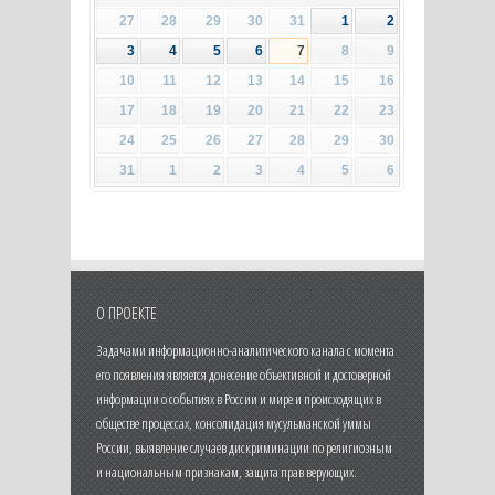
27
28
29
30
31
1
2
3
4
5
6
7
8
9
10
11
12
13
14
15
16
17
18
19
20
21
22
23
24
25
26
27
28
29
30
31
1
2
3
4
5
6
О ПРОЕКТЕ
Задачами информационно-аналитического канала с момента
его появления является донесение объективной и достоверной
информации о событиях в России и мире и происходящих в
обществе процессах, консолидация мусульманской уммы
России, выявление случаев дискриминации по религиозным
и национальным признакам, защита прав верующих.