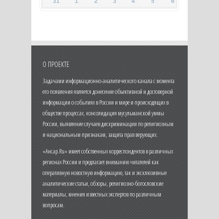
31
1
2
3
4
5
6
О ПРОЕКТЕ
Задачами информационно-аналитического канала с момента
его появления является донесение объективной и достоверной
информации о событиях в России и мире и происходящих в
обществе процессах, консолидация мусульманской уммы
России, выявление случаев дискриминации по религиозным
и национальным признакам, защита прав верующих.
«Ансар.Ru» имеет собственных корреспондентов в различных
регионах России и предлагает вниманию читателей как
оперативную новостную информацию, так и эксклюзивные
аналитические статьи, обзоры, религиозно-богословские
материалы, мнения известных экспертов по различным
вопросам.