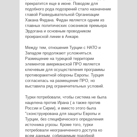
прекратится еще в июне. Поводом для
подобного рода подозрений стало назначение
главой Разведывательной Организации
Хакана Фидана. Фидан является одним из
главных политических союзников премьера
Эрдогана и основным проводником
проиранской линии в Анкаре.
Между тем, отношения Турции с НАТО и
Западом продолжают усложняться.
Размещение на турецкой территории
элементов американской ПРО является
ключевым для осуществления программы
противоракетной обороны Европы. Турция
согласилась на размещение ПРО, но
выставила ряд ограничительных условий.
Турки потребовали, чтобы система не была
нацелена против Ирана ( а также против
России и Сирии), и вместо этого была
"сконструирована для защиты Европы и
Турции, без специфического определения
источника угрозы. Кроме того, турки
потребовали неограниченного доступа ко
всем данным, собираемым подобной