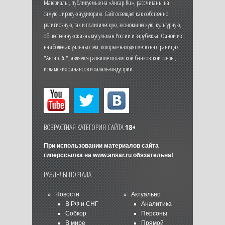
Материалы, публикуемые на «Ансар.Ru», рассчитаны на
самую широкую аудиторию. Сайт освещает как собственно
религиозную, так и политическую, экономическую, культурную,
общественную жизнь мусульман России и зарубежья. Одной из
наиболее актуальных тем, которые находят место на страницах
"Ансар.Ru", является развитие исламской банковской сферы,
исламских финансов и халяль-индустрии.
ВОЗРАСТНАЯ КАТЕГОРИЯ САЙТА
18+
При использовании материалов сайта
гиперссылка на
www.ansar.ru
обязательна!
РАЗДЕЛЫ ПОРТАЛА
Новости
Актуально
В РФ и СНГ
Аналитика
Собкор
Персоны
В мире
Прямой