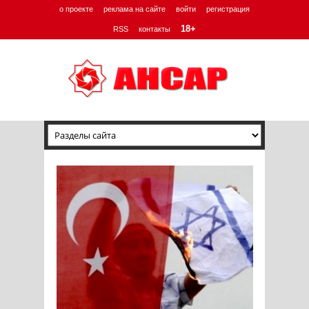
о проекте
реклама на сайте
войти
регистрация
18+
RSS
контакты