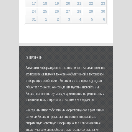
17
18
19
20
21
22
23
24
25
26
27
28
29
30
31
1
2
3
4
5
6
О ПРОЕКТЕ
Задачами информационно-аналитического канала с момента
его появления является донесение объективной и достоверной
информации о событиях в России и мире и происходящих в
обществе процессах, консолидация мусульманской уммы
России, выявление случаев дискриминации по религиозным
и национальным признакам, защита прав верующих.
«Ансар.Ru» имеет собственных корреспондентов в различных
регионах России и предлагает вниманию читателей как
оперативную новостную информацию, так и эксклюзивные
аналитические статьи, обзоры, религиозно-богословские