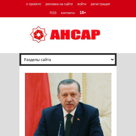
о проекте
реклама на сайте
войти
регистрация
18+
RSS
контакты