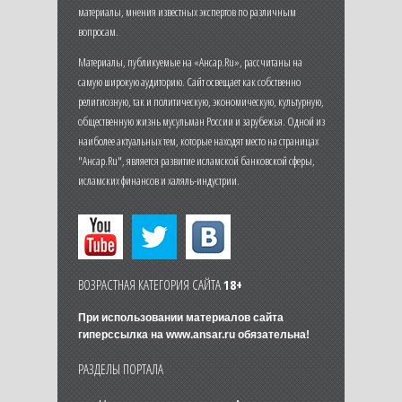
материалы, мнения известных экспертов по различным
вопросам.
Материалы, публикуемые на «Ансар.Ru», рассчитаны на
самую широкую аудиторию. Сайт освещает как собственно
религиозную, так и политическую, экономическую, культурную,
общественную жизнь мусульман России и зарубежья. Одной из
наиболее актуальных тем, которые находят место на страницах
"Ансар.Ru", является развитие исламской банковской сферы,
исламских финансов и халяль-индустрии.
ВОЗРАСТНАЯ КАТЕГОРИЯ САЙТА
18+
При использовании материалов сайта
гиперссылка на
www.ansar.ru
обязательна!
РАЗДЕЛЫ ПОРТАЛА