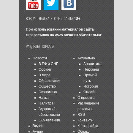
ВОЗРАСТНАЯ КАТЕГОРИЯ САЙТА
18+
При использовании материалов сайта
гиперссылка на
www.ansar.ru
обязательна!
РАЗДЕЛЫ ПОРТАЛА
Новости
Актуально
В РФ и СНГ
Аналитика
Собкор
Персоны
В мире
Прямой
Образование
путь
Общество
История
Экономика
Онлайн
Наука
О проекте
Палитра
Размещение
Здоровый
рекламы
образ жизни
RSS
Объявления
Контакты
Видео
Карта сайта
Аудио
Облако