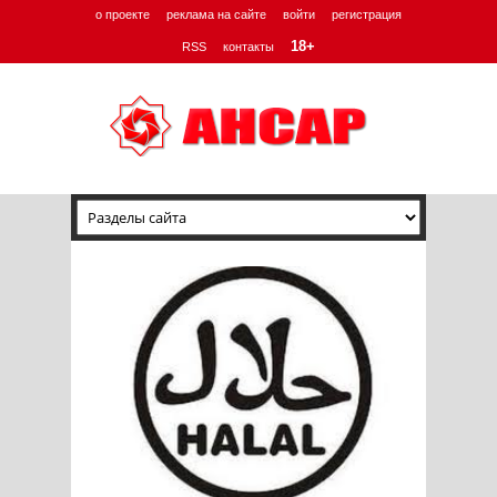
о проекте
реклама на сайте
войти
регистрация
18+
RSS
контакты