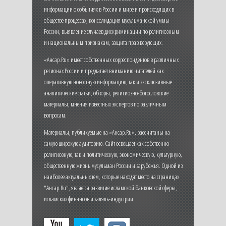
информации о событиях в России и мире и происходящих в
обществе процессах, консолидация мусульманской уммы
России, выявление случаев дискриминации по религиозным
и национальным признакам, защита прав верующих.
«Ансар.Ru» имеет собственных корреспондентов в различных
регионах России и предлагает вниманию читателей как
оперативную новостную информацию, так и эксклюзивные
аналитические статьи, обзоры, религиозно-богословские
материалы, мнения известных экспертов по различным
вопросам.
Материалы, публикуемые на «Ансар.Ru», рассчитаны на
самую широкую аудиторию. Сайт освещает как собственно
религиозную, так и политическую, экономическую, культурную,
общественную жизнь мусульман России и зарубежья. Одной из
наиболее актуальных тем, которые находят место на страницах
"Ансар.Ru", является развитие исламской банковской сферы,
исламских финансов и халяль-индустрии.