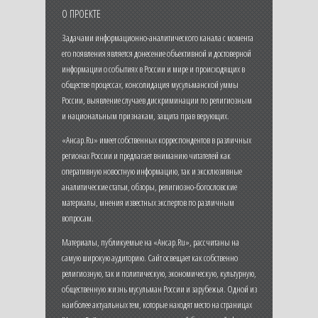
О ПРОЕКТЕ
Задачами информационно-аналитического канала с момента
его появления является донесение объективной и достоверной
информации о событиях в России и мире и происходящих в
обществе процессах, консолидация мусульманской уммы
России, выявление случаев дискриминации по религиозным
и национальным признакам, защита прав верующих.
«Ансар.Ru» имеет собственных корреспондентов в различных
регионах России и предлагает вниманию читателей как
оперативную новостную информацию, так и эксклюзивные
аналитические статьи, обзоры, религиозно-богословские
материалы, мнения известных экспертов по различным
вопросам.
Материалы, публикуемые на «Ансар.Ru», рассчитаны на
самую широкую аудиторию. Сайт освещает как собственно
религиозную, так и политическую, экономическую, культурную,
общественную жизнь мусульман России и зарубежья. Одной из
наиболее актуальных тем, которые находят место на страницах