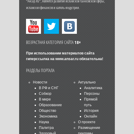
"Ансар.Ru", является развитие исламской банковской сферы,
исламских финансов и халяль-индустрии.
ВОЗРАСТНАЯ КАТЕГОРИЯ САЙТА
18+
При использовании материалов сайта
гиперссылка на
www.ansar.ru
обязательна!
РАЗДЕЛЫ ПОРТАЛА
Новости
Актуально
В РФ и СНГ
Аналитика
Собкор
Персоны
В мире
Прямой
Образование
путь
Общество
История
Экономика
Онлайн
Наука
О проекте
Палитра
Размещение
Здоровый
рекламы