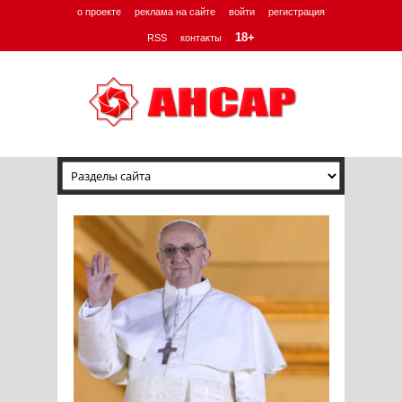
о проекте
реклама на сайте
войти
регистрация
18+
RSS
контакты