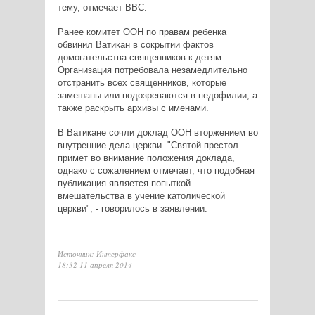
тему, отмечает BBC.
Ранее комитет ООН по правам ребенка
обвинил Ватикан в сокрытии фактов
домогательства священников к детям.
Организация потребовала незамедлительно
отстранить всех священников, которые
замешаны или подозреваются в педофилии, а
также раскрыть архивы с именами.
В Ватикане сочли доклад ООН вторжением во
внутренние дела церкви. "Святой престол
примет во внимание положения доклада,
однако с сожалением отмечает, что подобная
публикация является попыткой
вмешательства в учение католической
церкви", - говорилось в заявлении.
Источник: Интерфакс
18:32 11 апреля 2014