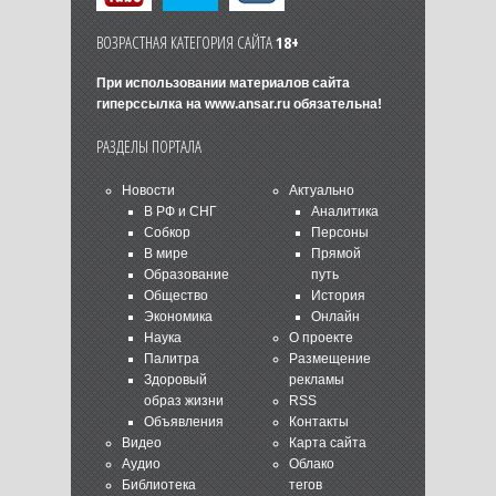
ВОЗРАСТНАЯ КАТЕГОРИЯ САЙТА
18+
При использовании материалов сайта
гиперссылка на
www.ansar.ru
обязательна!
РАЗДЕЛЫ ПОРТАЛА
Новости
Актуально
В РФ и СНГ
Аналитика
Собкор
Персоны
В мире
Прямой
Образование
путь
Общество
История
Экономика
Онлайн
Наука
О проекте
Палитра
Размещение
Здоровый
рекламы
образ жизни
RSS
Объявления
Контакты
Видео
Карта сайта
Аудио
Облако
Библиотека
тегов