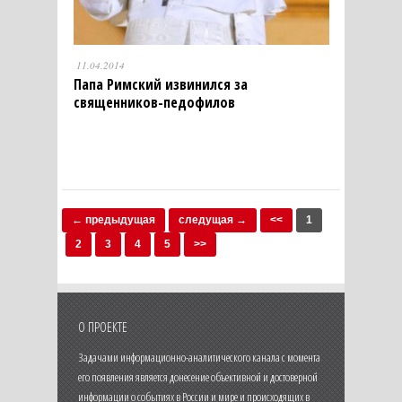
11.04.2014
Папа Римский извинился за
священников-педофилов
← предыдущая
следущая →
<<
1
2
3
4
5
>>
О ПРОЕКТЕ
Задачами информационно-аналитического канала с момента
его появления является донесение объективной и достоверной
информации о событиях в России и мире и происходящих в