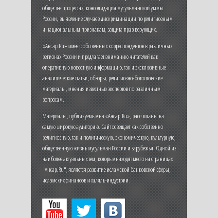
обществе процессах, консолидация мусульманской уммы
России, выявление случаев дискриминации по религиозным
и национальным признакам, защита прав верующих.
«Ансар.Ru» имеет собственных корреспондентов в различных
регионах России и предлагает вниманию читателей как
оперативную новостную информацию, так и эксклюзивные
аналитические статьи, обзоры, религиозно-богословские
материалы, мнения известных экспертов по различным
вопросам.
Материалы, публикуемые на «Ансар.Ru», рассчитаны на
самую широкую аудиторию. Сайт освещает как собственно
религиозную, так и политическую, экономическую, культурную,
общественную жизнь мусульман России и зарубежья. Одной из
наиболее актуальных тем, которые находят место на страницах
"Ансар.Ru", является развитие исламской банковской сферы,
исламских финансов и халяль-индустрии.