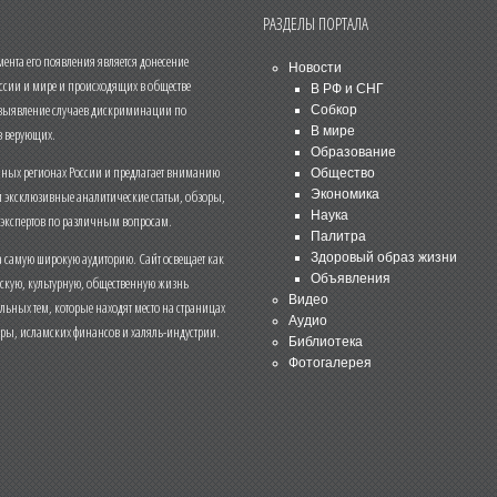
РАЗДЕЛЫ ПОРТАЛА
нта его появления является донесение
Новости
ссии и мире и происходящих в обществе
В РФ и СНГ
 выявление случаев дискриминации по
Собкор
В мире
 верующих.
Образование
чных регионах России и предлагает вниманию
Общество
и эксклюзивные аналитические статьи, обзоры,
Экономика
Наука
 экспертов по различным вопросам.
Палитра
 самую широкую аудиторию. Сайт освещает как
Здоровый образ жизни
Объявления
ескую, культурную, общественную жизнь
Видео
льных тем, которые находят место на страницах
Аудио
еры, исламских финансов и халяль-индустрии.
Библиотека
Фотогалерея