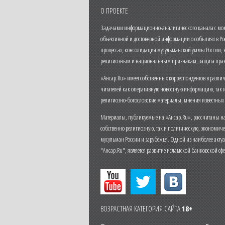
О ПРОЕКТЕ
Задачами информационно-аналитического канала с моме
объективной и достоверной информации о событиях в Ро
процессах, консолидация мусульманской уммы России,
религиозным и национальным признакам, защита прав
«Ансар.Ru» имеет собственных корреспондентов в разли
читателей как оперативную новостную информацию, так 
религиозно-богословские материалы, мнения известных
Материалы, публикуемые на «Ансар.Ru», рассчитаны на
собственно религиозную, так и политическую, экономич
мусульман России и зарубежья. Одной из наиболее актуа
"Ансар.Ru", является развитие исламской банковской сф
ВОЗРАСТНАЯ КАТЕГОРИЯ САЙТА
18+