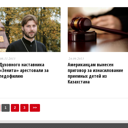
06.11.2013
24.09.2013
Духовного наставника
Американцам вынесен
«Зенита» арестовали за
приговор за изнасилование
педофилию
приемных детей из
Казахстана
1
2
3
>>