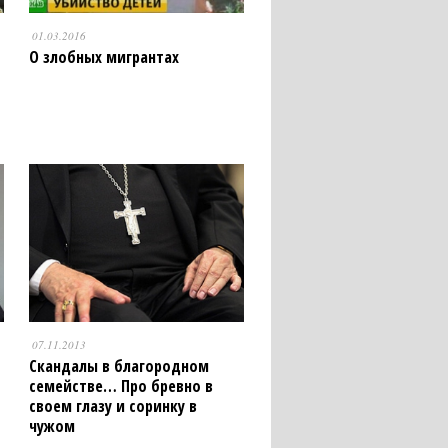
01.03.2016
О злобных мигрантах
07.11.2013
Скандалы в благородном
семействе… Про бревно в
своем глазу и соринку в
чужом