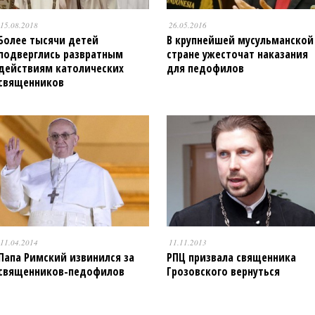
15.08.2018
26.05.2016
Более тысячи детей
В крупнейшей мусульманской
подверглись развратным
стране ужесточат наказания
действиям католических
для педофилов
священников
11.04.2014
11.11.2013
Папа Римский извинился за
РПЦ призвала священника
священников-педофилов
Грозовского вернуться