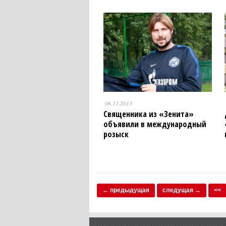
06.11.2013
Священника из «Зенита»
объявили в международный
розыск
← предыдущая
следущая →
<<