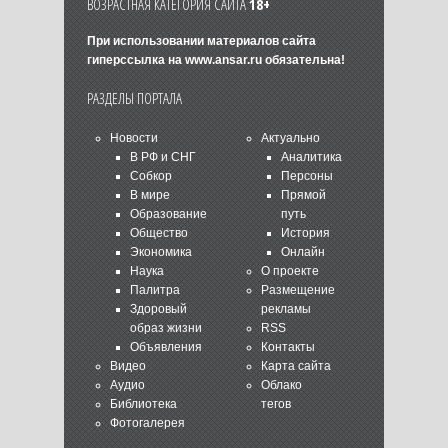
ВОЗРАСТНАЯ КАТЕГОРИЯ САЙТА
18+
При использовании материалов сайта
гиперссылка на
www.ansar.ru
обязательна!
РАЗДЕЛЫ ПОРТАЛА
Новости
Актуально
В РФ и СНГ
Аналитика
Собкор
Персоны
В мире
Прямой
Образование
путь
Общество
История
Экономика
Онлайн
Наука
О проекте
Палитра
Размещение
Здоровый
рекламы
образ жизни
RSS
Объявления
Контакты
Видео
Карта сайта
Аудио
Облако
Библиотека
тегов
Фотогалерея