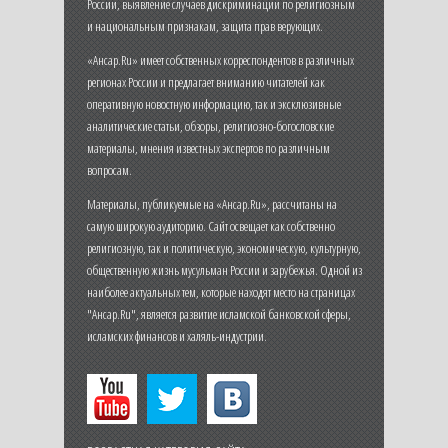
России, выявление случаев дискриминации по религиозным
и национальным признакам, защита прав верующих.
«Ансар.Ru» имеет собственных корреспондентов в различных
регионах России и предлагает вниманию читателей как
оперативную новостную информацию, так и эксклюзивные
аналитические статьи, обзоры, религиозно-богословские
материалы, мнения известных экспертов по различным
вопросам.
Материалы, публикуемые на «Ансар.Ru», рассчитаны на
самую широкую аудиторию. Сайт освещает как собственно
религиозную, так и политическую, экономическую, культурную,
общественную жизнь мусульман России и зарубежья. Одной из
наиболее актуальных тем, которые находят место на страницах
"Ансар.Ru", является развитие исламской банковской сферы,
исламских финансов и халяль-индустрии.