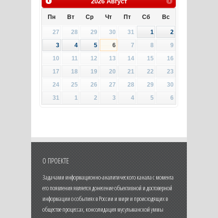
2026
Август
Пн
Вт
Ср
Чт
Пт
Сб
Вс
27
28
29
30
31
1
2
3
4
5
6
7
8
9
10
11
12
13
14
15
16
17
18
19
20
21
22
23
24
25
26
27
28
29
30
31
1
2
3
4
5
6
О ПРОЕКТЕ
Задачами информационно-аналитического канала с момента
его появления является донесение объективной и достоверной
информации о событиях в России и мире и происходящих в
обществе процессах, консолидация мусульманской уммы