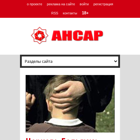
о проекте
реклама на сайте
войти
регистрация
18+
RSS
контакты