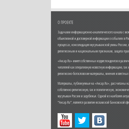
О ПРОЕКТЕ
Задачами информационно-аналитического канала с моме
объективной и достоверной информации о событиях в Ро
процессах, консолидация мусульманской уммы России,
религиозным и национальным признакам, защита прав
«Ансар.Ru» имеет собственных корреспондентов в разли
читателей как оперативную новостную информацию, так 
религиозно-богословские материалы, мнения известных
Материалы, публикуемые на «Ансар.Ru», рассчитаны на
собственно религиозную, так и политическую, экономич
мусульман России и зарубежья. Одной из наиболее актуа
"Ансар.Ru", является развитие исламской банковской сф