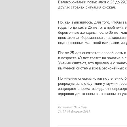
Великобритании повысился с 23 до 29,3
других странах ситуация схожая.
Но, как выяснилось, для того, чтобы з
года, тогда как в 25 лет эта проблема 
беременные женщины после 35 лет чаще
внематочная беременность, выкидыши и
недоношенных малышей или развития у
После 25 лет снижается способность к
в возрасте 40 лет тратит на зачатие в 
Ученые считают, что проблемы с зача
иммунной системы из-за бесконечных с
По мнению специалистов по лечению б
репродуктивные функции у мужчин всех
защищают сперматозоиды от поврежден
здоровая диета повышает шансы на усп
Источник: Наш Мир
23:51 01 февраля 2011