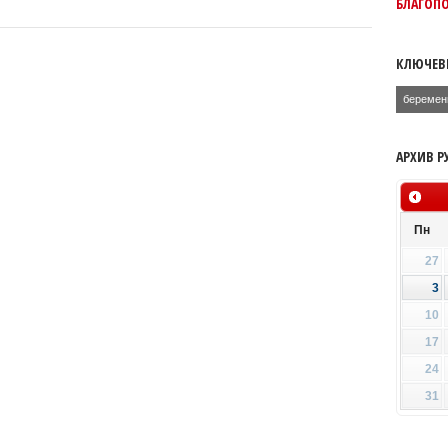
БЛАГОП
КЛЮЧЕВ
беремен
АРХИВ Р
Пн
27
3
10
17
24
31