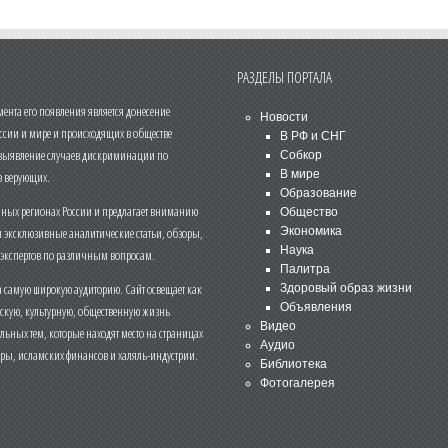
РАЗДЕЛЫ ПОРТАЛА
нта его появления является донесение
Новости
ссии и мире и происходящих в обществе
В РФ и СНГ
 выявление случаев дискриминации по
Собкор
В мире
 верующих.
Образование
чных регионах России и предлагает вниманию
Общество
и эксклюзивные аналитические статьи, обзоры,
Экономика
Наука
 экспертов по различным вопросам.
Палитра
 самую широкую аудиторию. Сайт освещает как
Здоровый образ жизни
Объявления
ескую, культурную, общественную жизнь
Видео
льных тем, которые находят место на страницах
Аудио
еры, исламских финансов и халяль-индустрии.
Библиотека
Фотогалерея