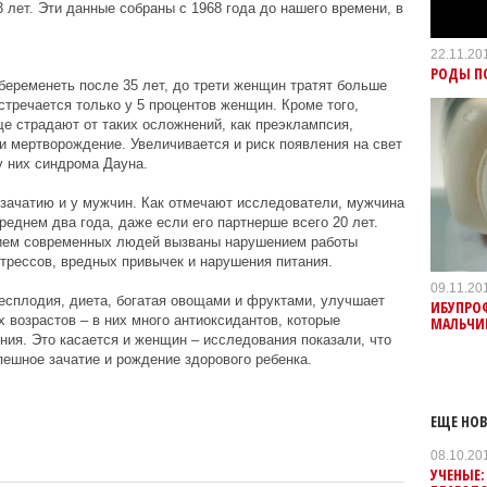
 лет. Эти данные собраны с 1968 года до нашего времени, в
22.11.20
РОДЫ П
абеременеть после 35 лет, до трети женщин тратят больше
встречается только у 5 процентов женщин. Кроме того,
 страдают от таких осложнений, как преэклампсия,
 мертворождение. Увеличивается и риск появления на свет
 них синдрома Дауна.
 зачатию и у мужчин. Как отмечают исследователи, мужчина
среднем два года, даже если его партнерше всего 20 лет.
тием современных людей вызваны нарушением работы
трессов, вредных привычек и нарушения питания.
09.11.20
есплодия, диета, богатая овощами и фруктами, улучшает
ИБУПРО
 возрастов – в них много антиоксидантов, которые
МАЛЬЧИ
ия. Это касается и женщин – исследования показали, что
ешное зачатие и рождение здорового ребенка.
ЕЩЕ НОВ
08.10.20
УЧЕНЫЕ