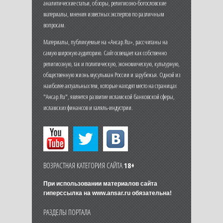
аналитические статьи, обзоры, религиозно-богословские
материалы, мнения известных экспертов по различным
вопросам.
Материалы, публикуемые на «Ансар.Ru», рассчитаны на
самую широкую аудиторию. Сайт освещает как собственно
религиозную, так и политическую, экономическую, культурную,
общественную жизнь мусульман России и зарубежья. Одной из
наиболее актуальных тем, которые находят место на страницах
"Ансар.Ru", является развитие исламской банковской сферы,
исламских финансов и халяль-индустрии.
ВОЗРАСТНАЯ КАТЕГОРИЯ САЙТА
18+
При использовании материалов сайта
гиперссылка на
www.ansar.ru
обязательна!
РАЗДЕЛЫ ПОРТАЛА