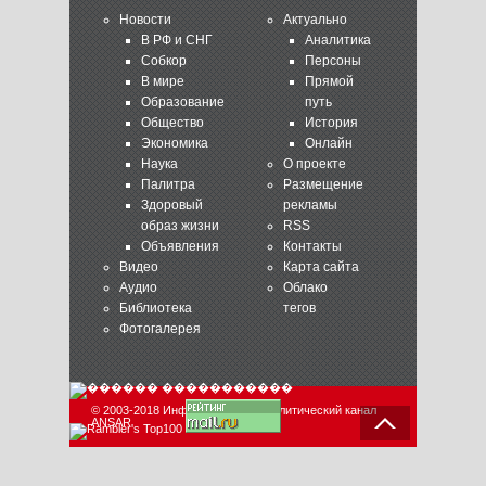
Новости
Актуально
В РФ и СНГ
Аналитика
Собкор
Персоны
В мире
Прямой
Образование
путь
Общество
История
Экономика
Онлайн
Наука
О проекте
Палитра
Размещение
Здоровый
рекламы
образ жизни
RSS
Объявления
Контакты
Видео
Карта сайта
Аудио
Облако
Библиотека
тегов
Фотогалерея
© 2003-2018 Информационно-аналитический канал
ANSAR