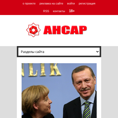
о проекте
реклама на сайте
войти
регистрация
18+
RSS
контакты