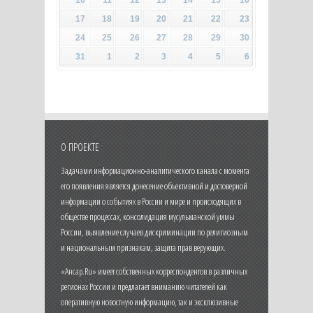
17
18
19
20
21
22
23
24
25
26
27
28
29
30
31
1
2
3
4
5
6
О ПРОЕКТЕ
Задачами информационно-аналитического канала с момента
его появления является донесение объективной и достоверной
информации о событиях в России и мире и происходящих в
обществе процессах, консолидация мусульманской уммы
России, выявление случаев дискриминации по религиозным
и национальным признакам, защита прав верующих.
«Ансар.Ru» имеет собственных корреспондентов в различных
регионах России и предлагает вниманию читателей как
оперативную новостную информацию, так и эксклюзивные