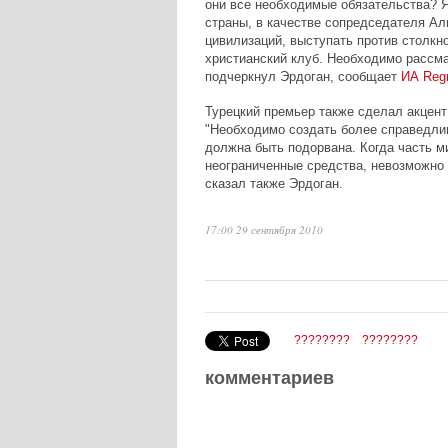
они все необходимые обязательства? Я
страны, в качестве сопредседателя Ал
цивилизаций, выступать против столкн
христианский клуб. Необходимо рассма
подчеркнул Эрдоган, сообщает
ИА Reg
Турецкий премьер также сделал акцент
"Необходимо создать более справедли
должна быть подорвана. Когда часть м
неограниченные средства, невозможно 
сказал также Эрдоган.
17:00 29 сентября 2010
????????
????????
комментариев