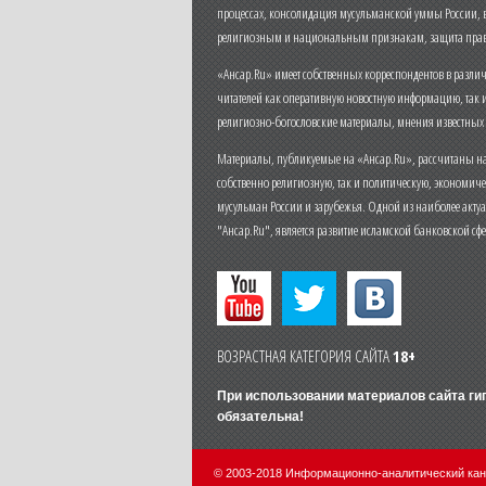
процессах, консолидация мусульманской уммы России,
религиозным и национальным признакам, защита прав
«Ансар.Ru» имеет собственных корреспондентов в разли
читателей как оперативную новостную информацию, так 
религиозно-богословские материалы, мнения известных
Материалы, публикуемые на «Ансар.Ru», рассчитаны на
собственно религиозную, так и политическую, экономич
мусульман России и зарубежья. Одной из наиболее актуа
"Ансар.Ru", является развитие исламской банковской сф
ВОЗРАСТНАЯ КАТЕГОРИЯ САЙТА
18+
При использовании материалов сайта г
обязательна!
© 2003-2018 Информационно-аналитический ка