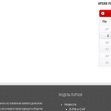
АРХИВ Р
Пн
27
3
10
17
24
31
РАЗДЕЛЫ ПОРТАЛА
нта его появления является донесение
Новости
ссии и мире и происходящих в обществе
В РФ и СНГ