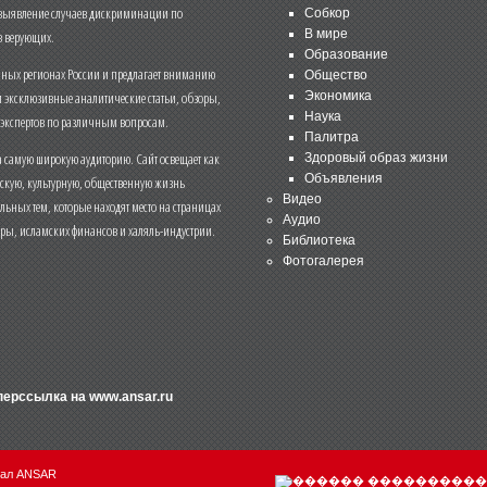
 выявление случаев дискриминации по
Собкор
В мире
 верующих.
Образование
чных регионах России и предлагает вниманию
Общество
и эксклюзивные аналитические статьи, обзоры,
Экономика
Наука
 экспертов по различным вопросам.
Палитра
 самую широкую аудиторию. Сайт освещает как
Здоровый образ жизни
Объявления
ескую, культурную, общественную жизнь
Видео
льных тем, которые находят место на страницах
Аудио
еры, исламских финансов и халяль-индустрии.
Библиотека
Фотогалерея
иперссылка на
www.ansar.ru
нал ANSAR