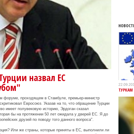
НОВОСТ
Турции назвал ЕС
убом"
22.09.20
ТУРКАМ 
м форуме, проходящем в Стамбуле, премьер-министр
скритиковал Евросоюз. Указав на то, что обращение Турции
тво имеет полувековую историю, Эрдоган сказал
торая бы на протяжении 50 лет ожидала у дверей ЕС. Я до
ропейских друзей по поводу того данного вопроса".
рция? Или же страны, которые приняты в ЕС, выполнили ли