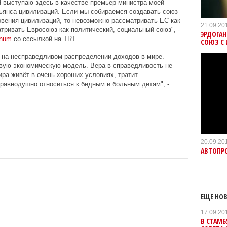
 выступаю здесь в качестве премьер-министра моей
ьянса цивилизаций. Если мы собираемся создавать союз
овения цивилизаций, то невозможно рассматривать ЕС как
21.09.20
тривать Евросоюз как политический, социальный союз", -
ЭРДОГА
num
со сссылкой на TRT.
СОЮЗ С
 на несправедливом распределении доходов в мире.
вую экономическую модель. Вера в справедливость не
ира живёт в очень хороших условиях, тратит
равнодушно относиться к бедным и больным детям", -
20.09.20
АВТОПРО
ЕЩЕ НОВ
17.09.20
В СТАМБ