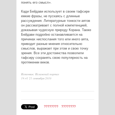
понять его смысл».
Кади Бейдави использует в своем тафсире
емкие фразы, не пускаясь с длинные
рассуждения. Литературные тонкости аятов
он рассматривает с полной компетенцией,
доказывая чудесную природу Корана. Также
Бейдави подробно останавливается на
причинах ниспослания того или иного аята,
приводит разные мнения относительно
смыслов, выражает при этом и свою точку
зрения. Все эти достоинства позволили
тафсиру сохранять свою популярность на
протяжении веков.
Источник: Исламский портал
19:41 21 сентября 2010
????????
????????