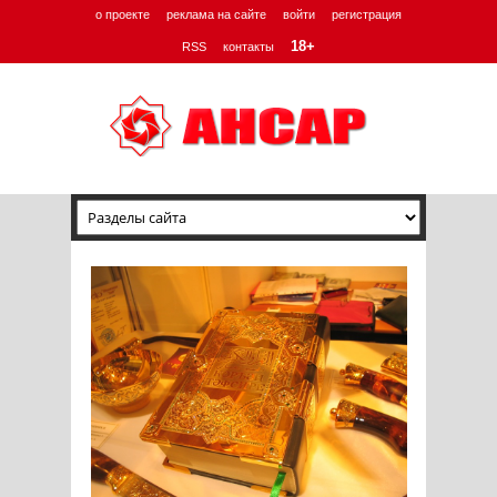
о проекте
реклама на сайте
войти
регистрация
18+
RSS
контакты