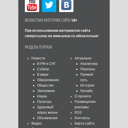
ВОЗРАСТНАЯ КАТЕГОРИЯ САЙТА
18+
При использовании материалов сайта
гиперссылка на
www.ansar.ru
обязательна!
РАЗДЕЛЫ ПОРТАЛА
Новости
Актуально
В РФ и СНГ
Аналитика
Собкор
Персоны
В мире
Прямой
Образование
путь
Общество
История
Экономика
Онлайн
Наука
О проекте
Палитра
Размещение
Здоровый
рекламы
образ жизни
RSS
Объявления
Контакты
Видео
Карта сайта