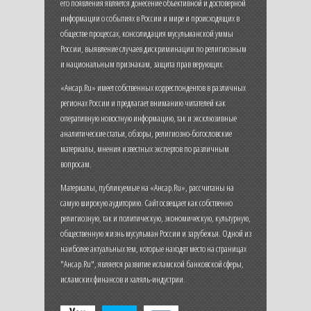
его появления является донесение объективной и достоверной
информации о событиях в России и мире и происходящих в
обществе процессах, консолидация мусульманской уммы
России, выявление случаев дискриминации по религиозным
и национальным признакам, защита прав верующих.
«Ансар.Ru» имеет собственных корреспондентов в различных
регионах России и предлагает вниманию читателей как
оперативную новостную информацию, так и эксклюзивные
аналитические статьи, обзоры, религиозно-богословские
материалы, мнения известных экспертов по различным
вопросам.
Материалы, публикуемые на «Ансар.Ru», рассчитаны на
самую широкую аудиторию. Сайт освещает как собственно
религиозную, так и политическую, экономическую, культурную,
общественную жизнь мусульман России и зарубежья. Одной из
наиболее актуальных тем, которые находят место на страницах
"Ансар.Ru", является развитие исламской банковской сферы,
исламских финансов и халяль-индустрии.