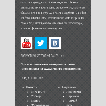
самую широкую аудиторию. Сайт освещает как собственно
религиозную, так и политическую, экономическую, культурную,
общественную жизнь мусульман России и зарубежья. Одной из
наиболее актуальных тем, которые находят место на страницах
"Ансар.Ru", является развитие исламской банковской сферы,
исламских финансов и халяль-индустрии.
ВОЗРАСТНАЯ КАТЕГОРИЯ САЙТА
18+
При использовании материалов сайта
гиперссылка на
www.ansar.ru
обязательна!
РАЗДЕЛЫ ПОРТАЛА
Новости
Актуально
В РФ и СНГ
Аналитика
Собкор
Персоны
В мире
Прямой
Образование
путь