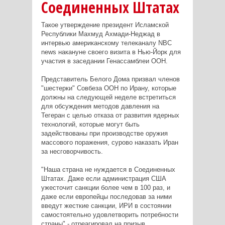
Соединенных Штатах
Такое утверждение президент Исламской
Республики Махмуд Ахмади-Неджад в
интервью американскому телеканалу NBC
news накануне своего визита в Нью-Йорк для
участия в заседании Генассамблеи ООН.
Представитель Белого Дома призвал членов
"шестерки" Совбеза ООН по Ирану, которые
должны на следующей неделе встретиться
для обсуждения методов давления на
Тегеран с целью отказа от развития ядерных
технологий, которые могут быть
задействованы при производстве оружия
массового поражения, сурово наказать Иран
за несговорчивость.
"Наша страна не нуждается в Соединенных
Штатах. Даже если администрация США
ужесточит санкции более чем в 100 раз, и
даже если европейцы последовав за ними
введут жесткие санкции, ИРИ в состоянии
самостоятельно удовлетворить потребности
страны" - отреагировал на призыв