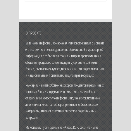
О ПРОЕКТЕ
Задачами информационно-аналитического канала с момента
его появления является донесение объективной и достоверной
информации о событиях в России и мире и происходящих в
обществе процессах, консолидация мусульманской уммы
России, выявление случаев дискриминации по религиозным
и национальным признакам, защита прав верующих.
«Ансар.Ru» имеет собственных корреспондентов в различных
регионах России и предлагает вниманию читателей как
оперативную новостную информацию, так и эксклюзивные
аналитические статьи, обзоры, религиозно-богословские
материалы, мнения известных экспертов по различным
вопросам.
Материалы, публикуемые на «Ансар.Ru», рассчитаны на