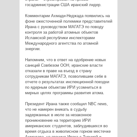
госадминистрации США иранский лидер.
Комментарии Ахмади-Неджада появились на
фоне ожесточенной полемики представителей
Ирана с руководством МАГАТЭ по поводу
контроля за работой атомных объектов
Исламской республики инспекторами
Международного агентства по атомной
энергии.
Напомним, что в ответ на одобрение новых
санкций Совбезом ООН, иранские власти
отказали в праве на въезд в страну
сотрудникам МАГАТЭ, позволившим себе в
отчете о результатах инспекционной поездки
по ядерным объектам ИРИ усомниться в
мирных целях программы развития атома.
Президент Ирана также сообщил NBC news,
что не намерен вникать в судьбу
задержанных в июле за незаконное
проникновение на территорию ИРИ
американских студентов, заблудившихся во
время отдыха в живописном горном местечке
Ахмедава, на границе Ирака с Турцией и