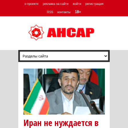
о проекте
реклама на сайте
войти
регистрация
18+
RSS
контакты
Иран не нуждается в