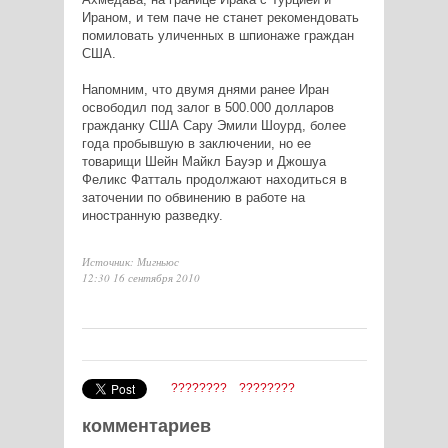
Ираном, и тем паче не станет рекомендовать
помиловать уличенных в шпионаже граждан
США.
Напомним, что двумя днями ранее Иран
освободил под залог в 500.000 долларов
гражданку США Сару Эмили Шоурд, более
года пробывшую в заключении, но ее
товарищи Шейн Майкл Бауэр и Джошуа
Феликс Фатталь продолжают находиться в
заточении по обвинению в работе на
иностранную разведку.
Источник: Мигньюс
12:30 16 сентября 2010
????????
????????
комментариев