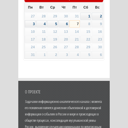
Пн
Вт
Ср
Чт
Пт
Сб
Вс
27
28
29
30
31
1
2
3
4
5
6
7
8
9
10
11
12
13
14
15
16
17
18
19
20
21
22
23
24
25
26
27
28
29
30
31
1
2
3
4
5
6
О ПРОЕКТЕ
Задачами информационно-аналитического канала с момента
его появления является донесение объективной и достоверной
информации о событиях в России и мире и происходящих в
обществе процессах, консолидация мусульманской уммы
России, выявление случаев дискриминации по религиозным