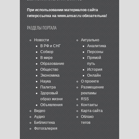
При использовании материалов сайта
гиперссылка на
www.ansar.ru
обязательна!
РАЗДЕЛЫ ПОРТАЛА
Новости
Актуально
В РФ и СНГ
Аналитика
Собкор
Персоны
В мире
Прямой
Образование
путь
Общество
История
Экономика
Онлайн
Наука
О проекте
Палитра
Размещение
Здоровый
рекламы
образ жизни
RSS
Объявления
Контакты
Видео
Карта сайта
Аудио
Облако
Библиотека
тегов
Фотогалерея