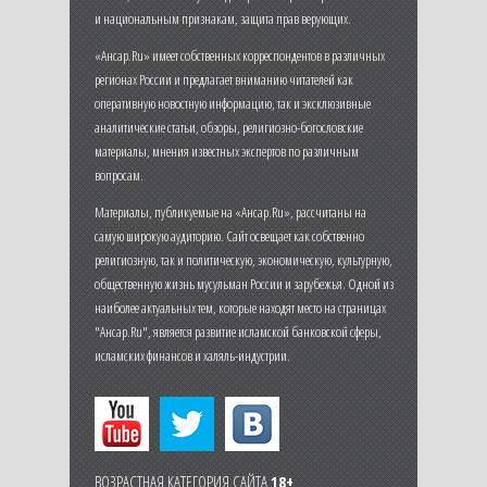
и национальным признакам, защита прав верующих.
«Ансар.Ru» имеет собственных корреспондентов в различных
регионах России и предлагает вниманию читателей как
оперативную новостную информацию, так и эксклюзивные
аналитические статьи, обзоры, религиозно-богословские
материалы, мнения известных экспертов по различным
вопросам.
Материалы, публикуемые на «Ансар.Ru», рассчитаны на
самую широкую аудиторию. Сайт освещает как собственно
религиозную, так и политическую, экономическую, культурную,
общественную жизнь мусульман России и зарубежья. Одной из
наиболее актуальных тем, которые находят место на страницах
"Ансар.Ru", является развитие исламской банковской сферы,
исламских финансов и халяль-индустрии.
ВОЗРАСТНАЯ КАТЕГОРИЯ САЙТА
18+