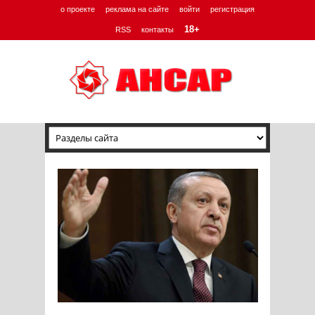
о проекте
реклама на сайте
войти
регистрация
18+
RSS
контакты