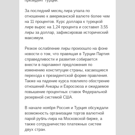
президент Турции.
За последний месяц лира упала по
отношению к американской валюте более чем
на 11 процентов. Курс доллара к турецкой
лире вырос на 1,24 процента и составил 3,55
лиры за доллар, зафиксировав исторический
максимум.
Резкое ослабление лиры произошло на фоне
новости о том, что правящая в Турции Партия
справедливости и развития собирается
внести в парламент предложения по
изменению конституции страны, касающиеся
перехода к президентской форме правления.
Также на падение курса повлияло обострение
отношений Анкары и Евросоюза и ожидаемое
повышение процентных ставок Федеральной
резервной системой США.
В начале ноября Россия и Турция
обсуждали
возможность организации торгов валютной
парой рубль-лира на Московской бирже, а
также сотрудничество платежных систем
двух стран.