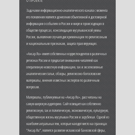
Задачами информационно-аналитического канала с момента
его появления является донесение объективной и достоверной
информации о событиях в России и мире и происходящих в
обществе процессах, консолидация мусульманской уммы
России, выявление случаев дискриминации по религиозным
и национальным признакам, защита прав верующих.
«Ансар.Ru» имеет собственных корреспондентов в различных
регионах России и предлагает вниманию читателей как
оперативную новостную информацию, так и эксклюзивные
аналитические статьи, обзоры, религиозно-богословские
материалы, мнения известных экспертов по различным
вопросам.
Материалы, публикуемые на «Ансар.Ru», рассчитаны на
самую широкую аудиторию. Сайт освещает как собственно
религиозную, так и политическую, экономическую, культурную,
общественную жизнь мусульман России и зарубежья. Одной из
наиболее актуальных тем, которые находят место на страницах
"Ансар.Ru", является развитие исламской банковской сферы,