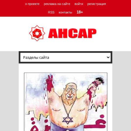
о проекте
реклама на сайте
войти
регистрация
18+
RSS
контакты