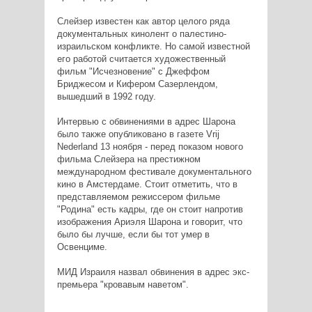
Слейзер известен как автор целого ряда
документальных кинолент о палестино-
израильском конфликте. Но самой известной
его работой считается художественный
фильм "Исчезновение" с Джеффом
Бриджесом и Кифером Сазерлендом,
вышедший в 1992 году.
Интервью с обвинениями в адрес Шарона
было также опубликовано в газете Vrij
Nederland 13 ноября - перед показом нового
фильма Слейзера на престижном
международном фестивале документального
кино в Амстердаме. Стоит отметить, что в
представляемом режиссером фильме
"Родина" есть кадры, где он стоит напротив
изображения Ариэля Шарона и говорит, что
было бы лучше, если бы тот умер в
Освенциме.
МИД Израиля назвал обвинения в адрес экс-
премьера "кровавым наветом".