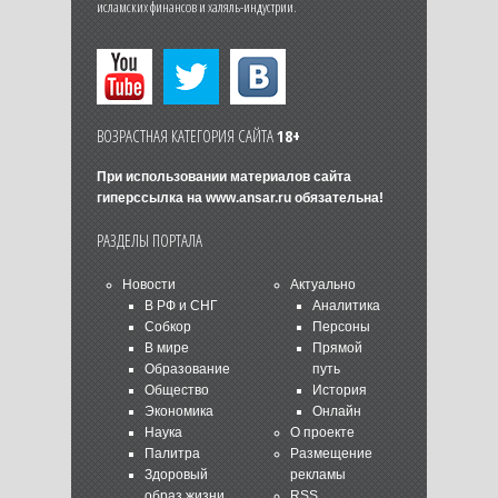
исламских финансов и халяль-индустрии.
ВОЗРАСТНАЯ КАТЕГОРИЯ САЙТА
18+
При использовании материалов сайта
гиперссылка на
www.ansar.ru
обязательна!
РАЗДЕЛЫ ПОРТАЛА
Новости
Актуально
В РФ и СНГ
Аналитика
Собкор
Персоны
В мире
Прямой
Образование
путь
Общество
История
Экономика
Онлайн
Наука
О проекте
Палитра
Размещение
Здоровый
рекламы
образ жизни
RSS