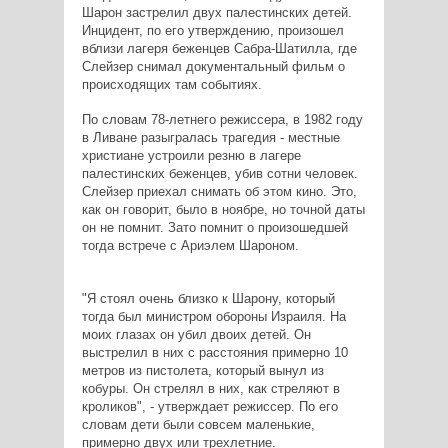
Шарон застрелил двух палестинских детей.
Инцидент, по его утверждению, произошел
вблизи лагеря беженцев Сабра-Шатилла, где
Слейзер снимал документальный фильм о
происходящих там событиях.
По словам 78-летнего режиссера, в 1982 году
в Ливане разыгралась трагедия - местные
христиане устроили резню в лагере
палестинских беженцев, убив сотни человек.
Слейзер приехал снимать об этом кино. Это,
как он говорит, было в ноябре, но точной даты
он не помнит. Зато помнит о произошедшей
тогда встрече с Ариэлем Шароном.
"Я стоял очень близко к Шарону, который
тогда был министром обороны Израиля. На
моих глазах он убил двоих детей. Он
выстрелил в них с расстояния примерно 10
метров из пистолета, который вынул из
кобуры. Он стрелял в них, как стреляют в
кроликов", - утверждает режиссер. По его
словам дети были совсем маленькие,
примерно двух или трехлетние.