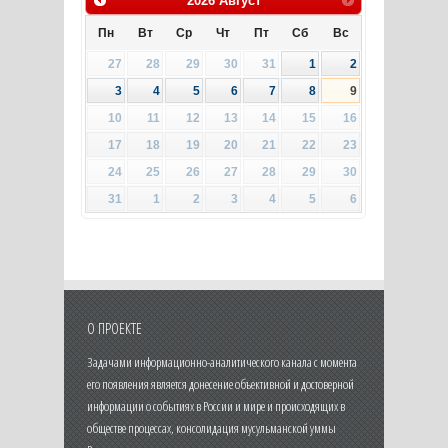
2026
Август
Пн
Вт
Ср
Чт
Пт
Сб
Вс
27
28
29
30
31
1
2
3
4
5
6
7
8
9
10
11
12
13
14
15
16
17
18
19
20
21
22
23
24
25
26
27
28
29
30
31
1
2
3
4
5
6
О ПРОЕКТЕ
Задачами информационно-аналитического канала с момента
его появления является донесение объективной и достоверной
информации о событиях в России и мире и происходящих в
обществе процессах, консолидация мусульманской уммы