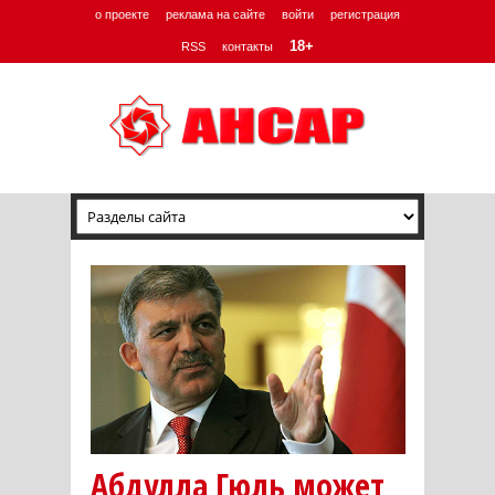
о проекте
реклама на сайте
войти
регистрация
18+
RSS
контакты
Абдулла Гюль может