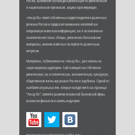
России, выявление случаев дискриминации по религиозным
и национальным признакам, защита прав верующих.
«Ансар.Ru» имеет собственных корреспондентов в различных
регионах России и предлагает вниманию читателей как
оперативную новостную информацию, так и эксклюзивные
аналитические статьи, обзоры, религиозно-богословские
материалы, мнения известных экспертов по различным
вопросам.
Материалы, публикуемые на «Ансар.Ru», рассчитаны на
самую широкую аудиторию. Сайт освещает как собственно
религиозную, так и политическую, экономическую, культурную,
общественную жизнь мусульман России и зарубежья. Одной из
наиболее актуальных тем, которые находят место на страницах
"Ансар.Ru", является развитие исламской банковской сферы,
исламских финансов и халяль-индустрии.