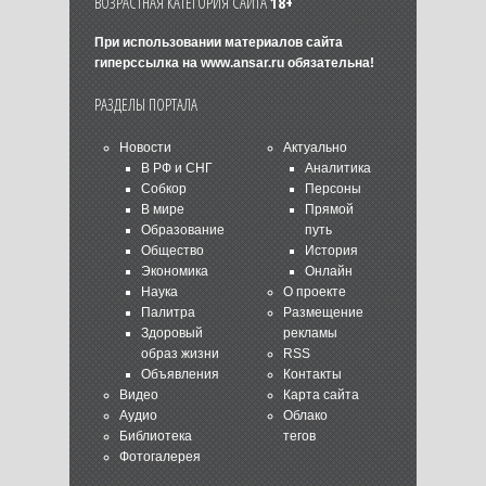
ВОЗРАСТНАЯ КАТЕГОРИЯ САЙТА
18+
При использовании материалов сайта
гиперссылка на
www.ansar.ru
обязательна!
РАЗДЕЛЫ ПОРТАЛА
Новости
Актуально
В РФ и СНГ
Аналитика
Собкор
Персоны
В мире
Прямой
Образование
путь
Общество
История
Экономика
Онлайн
Наука
О проекте
Палитра
Размещение
Здоровый
рекламы
образ жизни
RSS
Объявления
Контакты
Видео
Карта сайта
Аудио
Облако
Библиотека
тегов
Фотогалерея