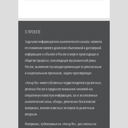
О ПРОЕКТЕ
Задачами информационно-аналитического канала с момента
его появления является донесение объективной и достоверной
информации о событиях в России и мире и происходящих в
обществе процессах, консолидация мусульманской уммы
России, выявление случаев дискриминации по религиозным
и национальным признакам, защита прав верующих.
«Ансар.Ru» имеет собственных корреспондентов в различных
регионах России и предлагает вниманию читателей как
оперативную новостную информацию, так и эксклюзивные
аналитические статьи, обзоры, религиозно-богословские
материалы, мнения известных экспертов по различным
вопросам.
Материалы, публикуемые на «Ансар.Ru», рассчитаны на