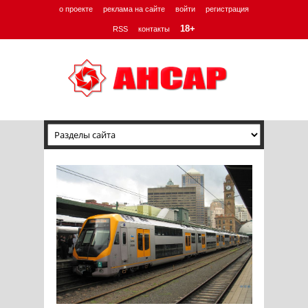
о проекте
реклама на сайте
войти
регистрация
18+
RSS
контакты