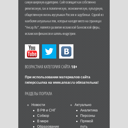
самую широкую аудиторию. Сайт освещает как собственно
религиозную, так и политическую, экономическую, культурную,
общественную жизнь мусульман России и зарубежья. Одной из
наиболее актуальных тем, которые находят место на страницах
"Ансар.Ru", является развитие исламской банковской сферы,
исламских финансов и халяль-индустрии.
ВОЗРАСТНАЯ КАТЕГОРИЯ САЙТА
18+
При использовании материалов сайта
гиперссылка на
www.ansar.ru
обязательна!
РАЗДЕЛЫ ПОРТАЛА
Новости
Актуально
В РФ и СНГ
Аналитика
Собкор
Персоны
В мире
Прямой
Образование
путь