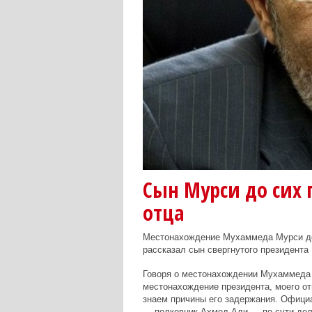
Сын Мурси до сих п
отца
Местонахождение Мухаммеда Мурси до 
рассказал сын свергнутого президента
Говоря о местонахождении Мухаммеда М
местонахождение президента, моего отц
знаем причины его задержания. Офици
— полковник Ахмед Али — по сути дела