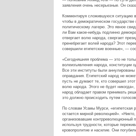
заявления очень несерьезные. Он сказа
Комментируя сложившуюся ситуацию в 
чтобы в демократическом государстве
политическому лагерю. Это явное свиде
ли Вам какое-нибудь подлинно демокр
отвергает волю народа, свергает прези
пренебрегает волей народа? Этот пере
совершили египетские военные», — со
«Сегодняшняя проблема — это не тольк
волеизъявления народа, конституции о
Все эти институты были аннулированы 
оправдания. Египетский народ не может
пусть не думают те, кто совершил этот
волю народа. Этого не будет никогда»,
народ обладает правом принимать реше
это должно происходить путем голосов
По словам Усамы Мурси, «египетская р
остается мирной революцией». «Никто,
организовавшие контрреволюционный п
используя трудности, которые пережива
кровопролитие и насилие. Они погуби