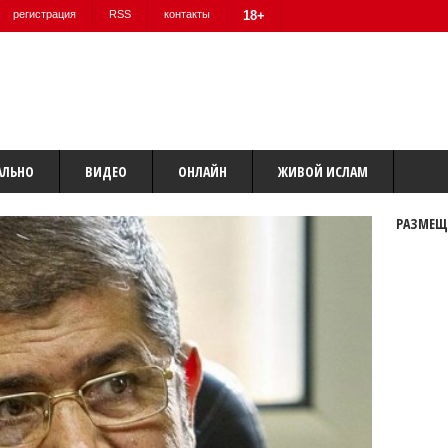
регистрация
RSS
контакты
18+
АЛЬНО
ВИДЕО
ОНЛАЙН
ЖИВОЙ ИСЛАМ
РАЗМЕЩ