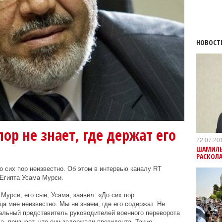
НОВОСТ
ор не знает, где держат его
22.07.20
ШАМИЛЬ 
РАСКОЛА
сих пор неизвестно. Об этом в интервью каналу RT
 Египта
Усама Мурси.
урси, его сын, Усама, заявил: «До сих пор
а мне неизвестно. Мы не знаем, где его содержат. Не
альный представитель руководителей военного переворота
, признает, что они задержали президента. Такие