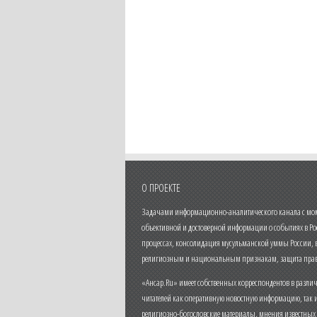
О ПРОЕКТЕ
Задачами информационно-аналитического канала с моме
объективной и достоверной информации о событиях в Ро
процессах, консолидация мусульманской уммы России,
религиозным и национальным признакам, защита прав
«Ансар.Ru» имеет собственных корреспондентов в разли
читателей как оперативную новостную информацию, так 
религиозно-богословские материалы, мнения известных