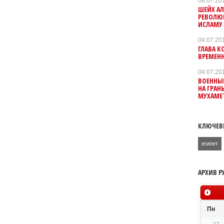
08.07.20
ШЕЙХ А
РЕВОЛЮ
ИСЛАМУ
04.07.20
ГЛАВА К
ВРЕМЕН
04.07.20
ВОЕННЫЙ
НА ГРАН
МУХАМЕ
КЛЮЧЕВ
египет
АРХИВ Р
Пн