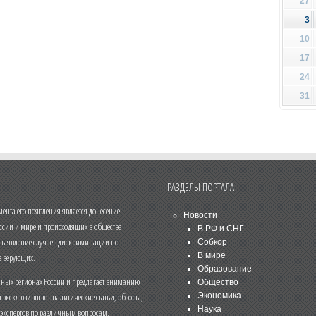
27
3
10
17
24
31
РАЗДЕЛЫ ПОРТАЛА
нта его появления является донесение
Новости
ссии и мире и происходящих в обществе
В РФ и СНГ
 выявление случаев дискриминации по
Собкор
В мире
 верующих.
Образование
чных регионах России и предлагает вниманию
Общество
и эксклюзивные аналитические статьи, обзоры,
Экономика
Наука
 экспертов по различным вопросам.