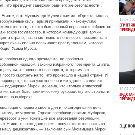
л, что президент задержан ради его же безопасности».
Египте, сын Мухаммеда Мурси отметил: «Где это видано,
19.07.20
 вооруженные силы, армия примыкали к какому-либо
ЕГИПТЯН
тельство того, что это был военный переворот». «Известно
ПРЕЗИД
атическое государство, в котором командующий армии
дента страны, назначает вместо него нового президента и
ворот очень сильно попахивает преступлением, которое
общил Усама Мурси.
о проблема одного президента, но проблема
добренной народом, законно избранного президента Египта.
в результате военного переворота, которому нет
 просто смотреть на то, что произошло в нашей стране. И
 переворот, что все уже кончено и им удалось задушить
 — подчеркнул Мурси, добавив, что «только египетский
18.07.20
ние, каким быть политическому руководству его страны, и
ЭРДОГА
ания на выборах».
ПРЕЗИД
еволюция с первого своего дня и по сегодняшний день
 никому не угрожал. Однако пособники режима Мубарака,
ереворот и уничтожившие все завоевания революции,
ет Египет в последнее время, несут ответственность за
ЕЩЕ НОВ
ли нашу демократию», — заключил сын Мухаммеда Мурси.