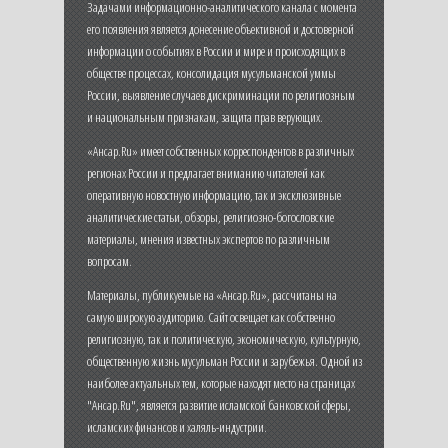
Задачами информационно-аналитического канала с момента
его появления является донесение объективной и достоверной
информации о событиях в России и мире и происходящих в
обществе процессах, консолидация мусульманской уммы
России, выявление случаев дискриминации по религиозным
и национальным признакам, защита прав верующих.
«Ансар.Ru» имеет собственных корреспондентов в различных
регионах России и предлагает вниманию читателей как
оперативную новостную информацию, так и эксклюзивные
аналитические статьи, обзоры, религиозно-богословские
материалы, мнения известных экспертов по различным
вопросам.
Материалы, публикуемые на «Ансар.Ru», рассчитаны на
самую широкую аудиторию. Сайт освещает как собственно
религиозную, так и политическую, экономическую, культурную,
общественную жизнь мусульман России и зарубежья. Одной из
наиболее актуальных тем, которые находят место на страницах
"Ансар.Ru", является развитие исламской банковской сферы,
исламских финансов и халяль-индустрии.