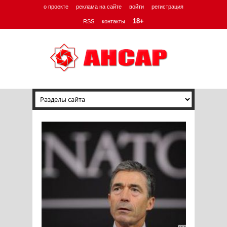
о проекте
реклама на сайте
войти
регистрация
18+
RSS
контакты