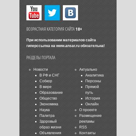
ВОЗРАСТНАЯ КАТЕГОРИЯ САЙТА
18+
При использовании материалов сайта
гиперссылка на
www.ansar.ru
обязательна!
РАЗДЕЛЫ ПОРТАЛА
Новости
Актуально
В РФ и СНГ
Аналитика
Собкор
Персоны
В мире
Прямой
Образование
путь
Общество
История
Экономика
Онлайн
Наука
О проекте
Палитра
Размещение
Здоровый
рекламы
образ жизни
RSS
Объявления
Контакты