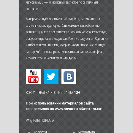
материалы, мнения известных экспертов по различным
вопросам.
Материалы, публикуемые на «Ансар.Ru», рассчитаны на
самую широкую аудиторию. Сайт освещает как собственно
религиозную, так и политическую, экономическую, культурную,
общественную жизнь мусульман России и зарубежья. Одной из
наиболее актуальных тем, которые находят место на страницах
"Ансар.Ru", является развитие исламской банковской сферы,
исламских финансов и халяль-индустрии.
ВОЗРАСТНАЯ КАТЕГОРИЯ САЙТА
18+
При использовании материалов сайта
гиперссылка на
www.ansar.ru
обязательна!
РАЗДЕЛЫ ПОРТАЛА
Новости
Актуально