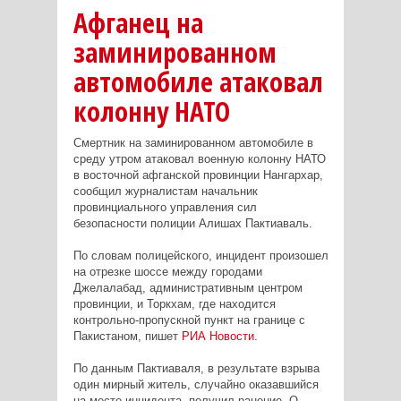
Афганец на
заминированном
автомобиле атаковал
колонну НАТО
Смертник на заминированном автомобиле в
среду утром атаковал военную колонну НАТО
в восточной афганской провинции Нангархар,
сообщил журналистам начальник
провинциального управления сил
безопасности полиции Алишах Пактиаваль.
По словам полицейского, инцидент произошел
на отрезке шоссе между городами
Джелалабад, административным центром
провинции, и Торкхам, где находится
контрольно-пропускной пункт на границе с
Пакистаном, пишет
РИА Новости
.
По данным Пактиаваля, в результате взрыва
один мирный житель, случайно оказавшийся
на месте инцидента, получил ранение. О