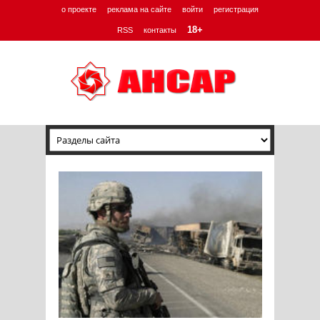
о проекте
реклама на сайте
войти
регистрация
18+
RSS
контакты