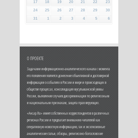
17
18
19
20
21
22
23
24
25
26
27
28
29
30
31
1
2
3
4
5
6
О ПРОЕКТЕ
Задачами информационно-аналитического канала с момента
его появления является донесение объективной и достоверной
информации о событиях в России и мире и происходящих в
обществе процессах, консолидация мусульманской уммы
России, выявление случаев дискриминации по религиозным
и национальным признакам, защита прав верующих.
«Ансар.Ru» имеет собственных корреспондентов в различных
регионах России и предлагает вниманию читателей как
оперативную новостную информацию, так и эксклюзивные
аналитические статьи, обзоры, религиозно-богословские