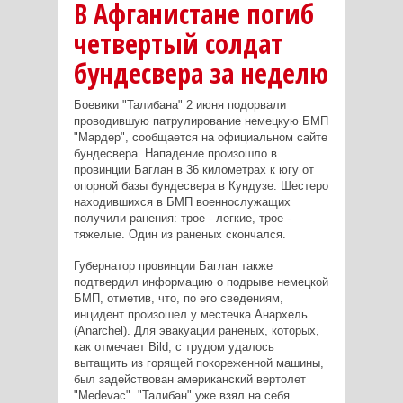
В Афганистане погиб
четвертый солдат
бундесвера за неделю
Боевики "Талибана" 2 июня подорвали
проводившую патрулирование немецкую БМП
"Мардер", сообщается на официальном сайте
бундесвера. Нападение произошло в
провинции Баглан в 36 километрах к югу от
опорной базы бундесвера в Кундузе. Шестеро
находившихся в БМП военнослужащих
получили ранения: трое - легкие, трое -
тяжелые. Один из раненых скончался.
Губернатор провинции Баглан также
подтвердил информацию о подрыве немецкой
БМП, отметив, что, по его сведениям,
инцидент произошел у местечка Анархель
(Anarchel). Для эвакуации раненых, которых,
как отмечает Bild, с трудом удалось
вытащить из горящей покореженной машины,
был задействован американский вертолет
"Medevac". "Талибан" уже взял на себя