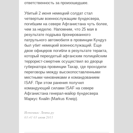
ответственность за произошедшее.
Убитый 2 июня немецкий солдат стал
четвертым военнослужащим бундесвера,
погибшим на севере Афганистана чуть более,
чем за неделю. Напомним, что 25 мая в
результате подрыва бронированного
патрульного автомобиля в провинции Кундуз
был убит немецкий военнослужащий. Еще
двое офицеров погибли в результате теракта,
который переодетый афганским полицейским
террорист-смертник осуществил во дворце
губернатора провинции Тахар, где проходили
переговоры между высокопоставленными
местными чиновниками и командованием
ISAF. При этом ранения получил
командующий силами ISAF на севере
Афганистана генерал-майор бундесвера
Маркус Кнайп (Markus Kneip).
Источник: Лента.ру
03:41 03 июня 2011