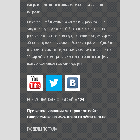
материалы, мнения известных экспертов по различным
вопросам.
Материалы, публикуемые на «Ансар.Ru», рассчитаны на
самую широкую аудиторию. Сайт освещает как собственно
религиозную, так и политическую, экономическую, культурную,
общественную жизнь мусульман России и зарубежья. Одной из
наиболее актуальных тем, которые находят место на страницах
"Ансар.Ru", является развитие исламской банковской сферы,
исламских финансов и халяль-индустрии.
ВОЗРАСТНАЯ КАТЕГОРИЯ САЙТА
18+
При использовании материалов сайта
гиперссылка на
www.ansar.ru
обязательна!
РАЗДЕЛЫ ПОРТАЛА