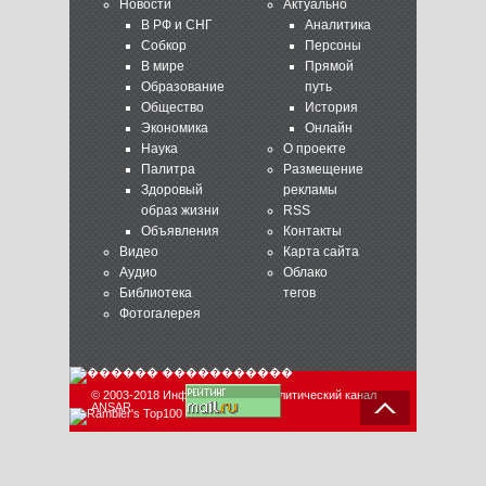
Новости
Актуально
В РФ и СНГ
Аналитика
Собкор
Персоны
В мире
Прямой
Образование
путь
Общество
История
Экономика
Онлайн
Наука
О проекте
Палитра
Размещение
Здоровый
рекламы
образ жизни
RSS
Объявления
Контакты
Видео
Карта сайта
Аудио
Облако
Библиотека
тегов
Фотогалерея
© 2003-2018 Информационно-аналитический канал
ANSAR