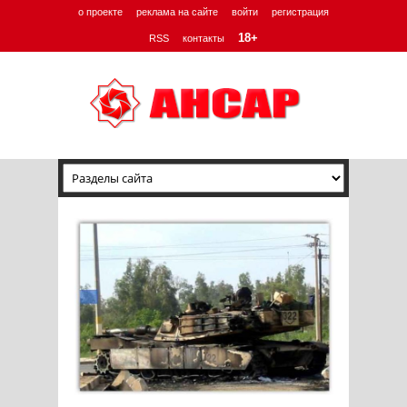
о проекте
реклама на сайте
войти
регистрация
18+
RSS
контакты