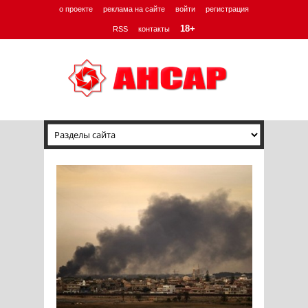
о проекте
реклама на сайте
войти
регистрация
18+
RSS
контакты