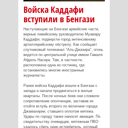
Войска Каддафи
вступили в Бенгази
Наступающие на Бенгази армейские части,
верные ливийскому руководителю Муамару
Каддафи, подвергли город интенсивному
артиллерийскому обстрелу. Как сообщает
спутниковый телеканал "Аль-Джазира", огонь
ведется по центральной улице имени Гамаля
Абдель Насера. Там, в частности,
расположена одна из гостиниц, где
остановились многие иностранные
журналисты.
Ранее войска Каддафи вошли в Бенгази с
запада и начали продвигаться в жилые
кварталы. После ночных боев они сломили
сопротивление ополченцев, заставив их
отойти вглубь второго по величине города
Джамахирии, ставшего оплотом мятежа.
Удары по городу также наносит авиация. По
свидетельству очевидцев, мятежным ПВО
удалось сбить один истребитель, который