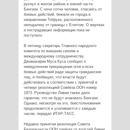
рухнул в жилом районе в южной части
Бенгази. С ночи сотни человек, спасаясь от
боевых действий, бежали из города в
направлении Тобрука, расположенного
неподалеку от границы с Египтом. О жертвах
и пострадавших информации пока не
поступало.
В пятницу секретарь Главного народного
комитета по внешним связям и
международному сотрудничеству
Джамахирии Муса Куса сообщил о
немедленном прекращении огня и всех
боевых действий ради защиты гражданских
лиц, и пообещал, что власти будут
действовать в соответствии с принятой в
четверг резолюцией Совбеза ООН номер
1973. Руководство Ливии также дало
гарантии, что не будут атаковать Бенгази.
Однако, несмотря на это, боестолкновения
продолжаются и усиливаются с каждым
часом, передал ИТАР-ТАСС.
Недавно принятая резолюция Совета
Безопасности ООН требует от властей Ливии