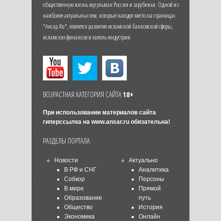
общественную жизнь мусульман России и зарубежья. Одной из
наиболее актуальных тем, которые находят место на страницах
"Ансар.Ru", является развитие исламской банковской сферы,
исламских финансов и халяль-индустрии.
ВОЗРАСТНАЯ КАТЕГОРИЯ САЙТА
18+
При использовании материалов сайта
гиперссылка на
www.ansar.ru
обязательна!
РАЗДЕЛЫ ПОРТАЛА
Новости
Актуально
В РФ и СНГ
Аналитика
Собкор
Персоны
В мире
Прямой
Образование
путь
Общество
История
Экономика
Онлайн