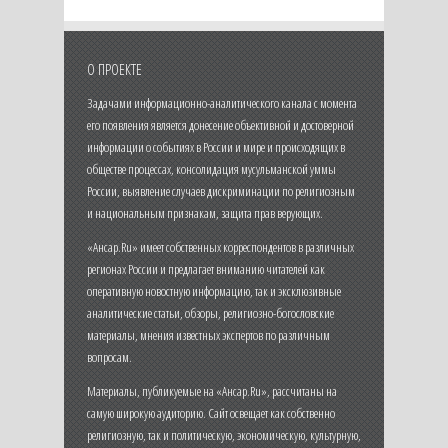
О ПРОЕКТЕ
Задачами информационно-аналитического канала с момента
его появления является донесение объективной и достоверной
информации о событиях в России и мире и происходящих в
обществе процессах, консолидация мусульманской уммы
России, выявление случаев дискриминации по религиозным
и национальным признакам, защита прав верующих.
«Ансар.Ru» имеет собственных корреспондентов в различных
регионах России и предлагает вниманию читателей как
оперативную новостную информацию, так и эксклюзивные
аналитические статьи, обзоры, религиозно-богословские
материалы, мнения известных экспертов по различным
вопросам.
Материалы, публикуемые на «Ансар.Ru», рассчитаны на
самую широкую аудиторию. Сайт освещает как собственно
религиозную, так и политическую, экономическую, культурную,