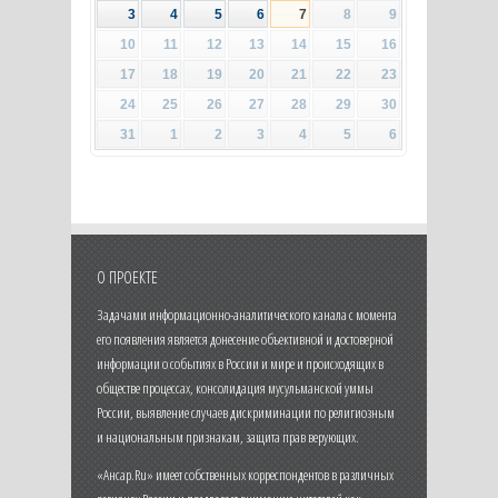
3
4
5
6
7
8
9
10
11
12
13
14
15
16
17
18
19
20
21
22
23
24
25
26
27
28
29
30
31
1
2
3
4
5
6
О ПРОЕКТЕ
Задачами информационно-аналитического канала с момента
его появления является донесение объективной и достоверной
информации о событиях в России и мире и происходящих в
обществе процессах, консолидация мусульманской уммы
России, выявление случаев дискриминации по религиозным
и национальным признакам, защита прав верующих.
«Ансар.Ru» имеет собственных корреспондентов в различных