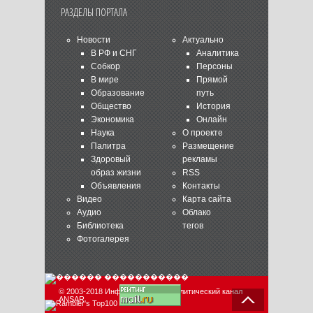
РАЗДЕЛЫ ПОРТАЛА
Новости
Актуально
В РФ и СНГ
Аналитика
Собкор
Персоны
В мире
Прямой
Образование
путь
Общество
История
Экономика
Онлайн
Наука
О проекте
Палитра
Размещение
Здоровый
рекламы
образ жизни
RSS
Объявления
Контакты
Видео
Карта сайта
Аудио
Облако
Библиотека
тегов
Фотогалерея
© 2003-2018 Информационно-аналитический канал
ANSAR