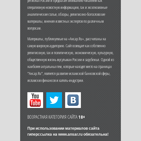
регионах России и предлагает вниманию читателей как
оперативную новостную информацию, так и эксклюзивные
аналитические статьи, обзоры, религиозно-богословские
материалы, мнения известных экспертов по различным
вопросам.
Материалы, публикуемые на «Ансар.Ru», рассчитаны на
самую широкую аудиторию. Сайт освещает как собственно
религиозную, так и политическую, экономическую, культурную,
общественную жизнь мусульман России и зарубежья. Одной из
наиболее актуальных тем, которые находят место на страницах
"Ансар.Ru", является развитие исламской банковской сферы,
исламских финансов и халяль-индустрии.
ВОЗРАСТНАЯ КАТЕГОРИЯ САЙТА
18+
При использовании материалов сайта
гиперссылка на
www.ansar.ru
обязательна!