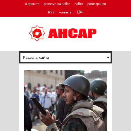
о проекте
реклама на сайте
войти
регистрация
18+
RSS
контакты