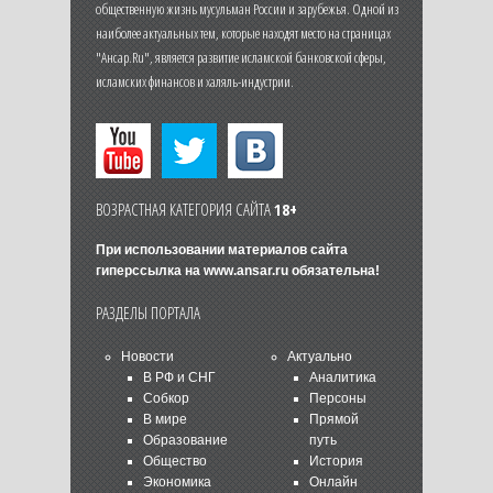
общественную жизнь мусульман России и зарубежья. Одной из
наиболее актуальных тем, которые находят место на страницах
"Ансар.Ru", является развитие исламской банковской сферы,
исламских финансов и халяль-индустрии.
ВОЗРАСТНАЯ КАТЕГОРИЯ САЙТА
18+
При использовании материалов сайта
гиперссылка на
www.ansar.ru
обязательна!
РАЗДЕЛЫ ПОРТАЛА
Новости
Актуально
В РФ и СНГ
Аналитика
Собкор
Персоны
В мире
Прямой
Образование
путь
Общество
История
Экономика
Онлайн