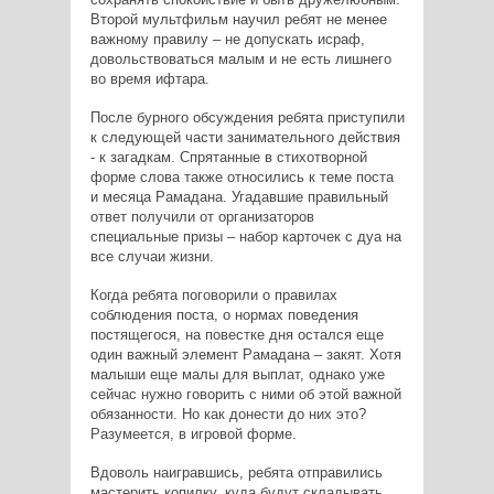
Второй мультфильм научил ребят не менее
важному правилу – не допускать исраф,
довольствоваться малым и не есть лишнего
во время ифтара.
После бурного обсуждения ребята приступили
к следующей части занимательного действия
- к загадкам. Спрятанные в стихотворной
форме слова также относились к теме поста
и месяца Рамадана. Угадавшие правильный
ответ получили от организаторов
специальные призы – набор карточек с дуа на
все случаи жизни.
Когда ребята поговорили о правилах
соблюдения поста, о нормах поведения
постящегося, на повестке дня остался еще
один важный элемент Рамадана – закят. Хотя
малыши еще малы для выплат, однако уже
сейчас нужно говорить с ними об этой важной
обязанности. Но как донести до них это?
Разумеется, в игровой форме.
Вдоволь наигравшись, ребята отправились
мастерить копилку, куда будут складывать