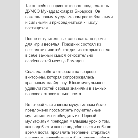
Также ребят поприветствовал председатель
ДУМСО Мукаддас-хазрат Бибарсов. Он
пожелал юным мусульманам расти большими
и сильными и присоединиться к числу
постящихся.
После вступительных слов настало время
для игр и веселья. Праздник состоял из
нескольких частей, каждая из которых несла
в себе важный смысл относительно
особенностей месяца Рамадан.
Сначала ребята отвечали на вопросы
викторины, которая сопровождалась
красочным слайд-шоу. Юные мусульмане
удивили гостей своими знаниями в важных
вопросах относительно поста.
Во второй части юным мусульманам было
предложено просмотреть поучительные
мультфильмы и обсудить их. Первый
мультфильм преподал малышам урок о том,
как подобает и как не подобает вести себя во
время поста: проявлять терпение, стараться
сохранять спокойствие и быть дружелюбным.