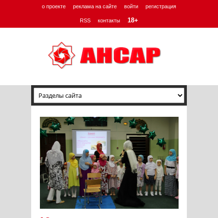
о проекте
реклама на сайте
войти
регистрация
18+
RSS
контакты