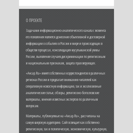
О ПРОЕКТЕ
Задачами информационно-аналитического канала с момента
его появления является донесение объективной и достоверной
информации о событиях в России и мире и происходящих в
обществе процессах, консолидация мусульманской уммы
России, выявление случаев дискриминации по религиозным
и национальным признакам, защита прав верующих.
«Ансар.Ru» имеет собственных корреспондентов в различных
регионах России и предлагает вниманию читателей как
оперативную новостную информацию, так и эксклюзивные
аналитические статьи, обзоры, религиозно-богословские
материалы, мнения известных экспертов по различным
вопросам.
Материалы, публикуемые на «Ансар.Ru», рассчитаны на
самую широкую аудиторию. Сайт освещает как собственно
религиозную, так и политическую, экономическую, культурную,